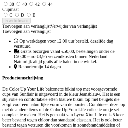
38
40
42
44
Cupmaat
C
D
E
In winkelmand
Toevoegen aan verlanglijst
Verwijder van verlanglijst
Toevoegen aan verlanglijst
Op werkdagen voor 12.00 uur besteld, dezelfde dag
verstuurd
Gratis bezorgen vanaf €50,00, bestellingen onder de
€50,00 euro €3,95 verzendkosten binnen Nederland.
Natuurlijk altijd gratis af te halen in de winkel.
Retourtermijn 14 dagen
Productomschrijving
De Color Up Your Life balconette bikini top met voorgevormde
cups van Sunflair is uitgevoerd in de kleur Jeansblauw. Het is een
stijlvolle en comfortabele effen blauwe bikini top met beugels die
zorgt voor een natuurlijke vorm van de borsten. Combineer deze top
met de andere items uit de Color Up Your Life collectie om je set
compleet te maken. Het is gemaakt van Lycra Xtra Life en is 5 keer
beter bestand tegen chloor dan standaard elastaan. Het is ook beter
bestand tegen vetzuren die voorkomen in zonnebrandmiddelen of