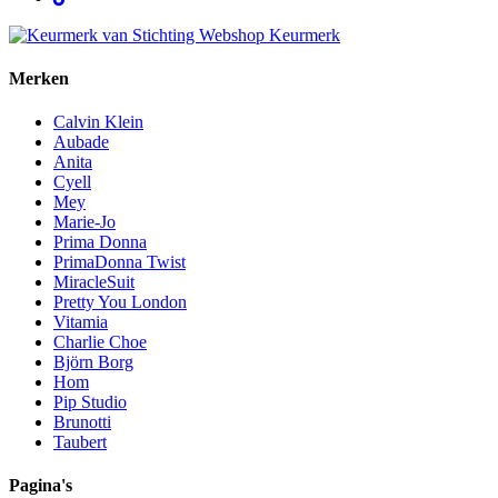
Merken
Calvin Klein
Aubade
Anita
Cyell
Mey
Marie-Jo
Prima Donna
PrimaDonna Twist
MiracleSuit
Pretty You London
Vitamia
Charlie Choe
Björn Borg
Hom
Pip Studio
Brunotti
Taubert
Pagina's