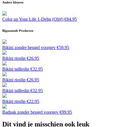
Andere kleuren
Color up Your Life 1-Delig (Olijf)
€
84.95
Bijpassende Producten
Bikini zonder beugel voorgev
€
59.95
Bikini rioslip
€
26.95
Bikini tailleslip
€
32.95
Bikini rioslip
€
26.95
Bikini tailleslip
€
32.95
Bikini rioslip
€
22.95
Badpak zonder beugel voorgev
€
99.95
Dit vind je misschien ook leuk