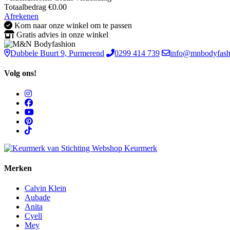
Totaalbedrag
€
0.00
Afrekenen
Kom naar onze winkel om te passen
Gratis advies in onze winkel
Dubbele Buurt 9, Purmerend
0299 414 739
info@mnbodyfash
Volg ons!
Merken
Calvin Klein
Aubade
Anita
Cyell
Mey