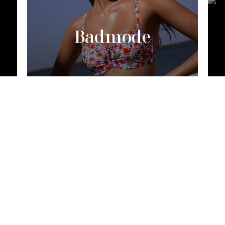
Badmode
Omarm jezelf
ijne lingerie maakt het verschil. Wanneer alles naar we
zit, komen je vormen het mooiste uit. Voel je comfortabel
elfverzekerd en goed. Je zult zien dat je kleding daardo
ok vele malen beter zit. Draagcomfort en klasse word
een. Vind bij ons wat je zoekt.