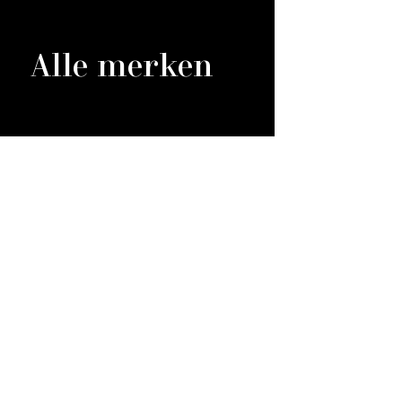
Alle merken
ns
,
or
en