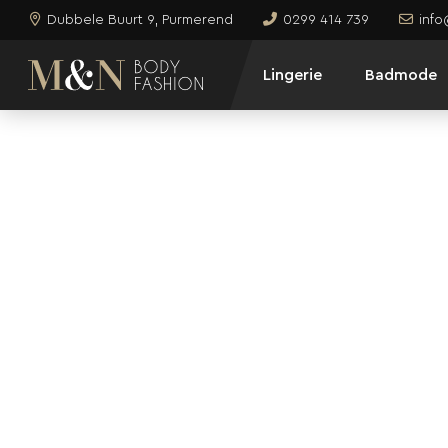
Dubbele Buurt 9, Purmerend
0299 414 739
inf
Lingerie
Badmode