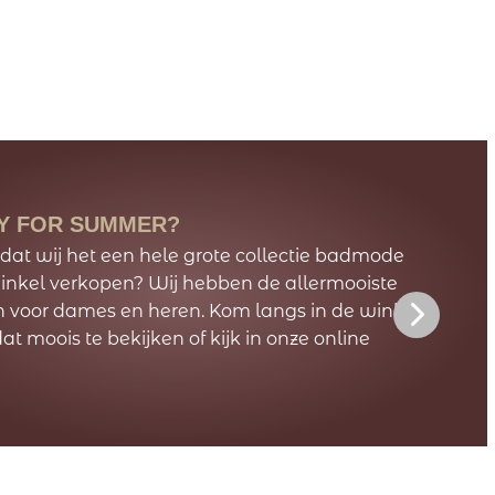
OM BIJ
N Bodyfashion
Y FOR SUMMER?
en kijkje op onze nieuwe website en ontdek
 dat wij het een hele grote collectie badmode
ste collectie. Prachtige kleuren, vormen en
winkel verkopen? Wij hebben de allermooiste
len voor diverse looks. Van sensueel tot
 voor dames en heren. Kom langs in de winkel
f, de mooiste lingerie, lounge-, nacht- en
at moois te bekijken of kijk in onze online
e voor jou.
ntdek meer