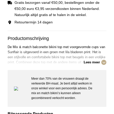
Gratis bezorgen vanaf €50,00, bestellingen onder de
€50,00 euro €3,95 verzendkosten binnen Nederland.
Natuurlijk altijd gratis af te halen in de winkel.
Retourtermijn 14 dagen
Productomschrijving
De Mix & match balconette bikini top met voorgevormde cups van
Sunflair is uitgevoerd in een groen met lila bladeren print. Het is
een stijlvolle en comfortabele bikini top met beugels in een vrolijke
print. Combineer deze top met de andere items uit de mix en
Lees meer
match collectie om je set compleet te maken.
Meer dan 70% van de vrouwen draagt de
Details:
verkeerde BH-maat. Je bent altijd welkom in
– Voorgevormde cups
onze winkel voor een persoonlijk advies. De
– Met beugels
mix en match bikini’s kunnen alleen
– Balconette
gecombineerd verkocht worden.
– Verstelbare schouderbanden
– Materiaal: 81% polyamide, 19% elastaan
– Wasvoorschrift: Handas, niet geschikt voor de droger
Bijpassende Producten