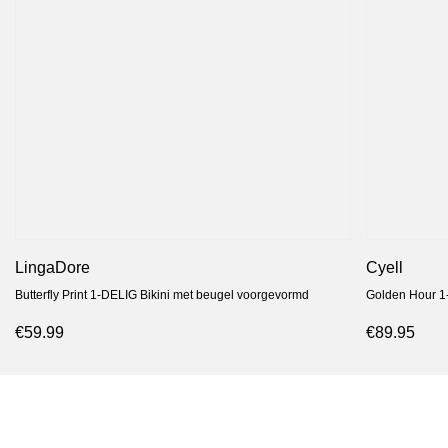
LingaDore
Cyell
Butterfly Print 1-DELIG Bikini met beugel voorgevormd
Golden Hour 1
€59.99
€89.95