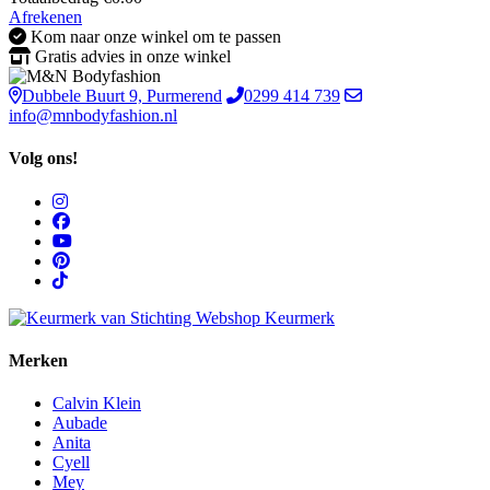
Afrekenen
Kom naar onze winkel om te passen
Gratis advies in onze winkel
Dubbele Buurt 9, Purmerend
0299 414 739
info@mnbodyfashion.nl
Volg ons!
Merken
Calvin Klein
Aubade
Anita
Cyell
Mey