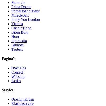
Marie-Jo
Prima Donna
PrimaDonna Twist
MiracleSuit
Pretty You London
Vitamia
Charlie Choe
Björn Borg
Hom
Pip Studio
Brunotti
Taubert
Pagina's
Over Ons
Contact
Webshop
Acties
Service
Openingstijden
Klantenservice