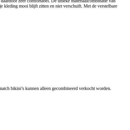
s daardoor zeer comfortabel. De unieke materiaalcombinatie van
kleding mooi blijft zitten en niet verschuift. Met de verstelbare
match bikini’s kunnen alleen gecombineerd verkocht worden.