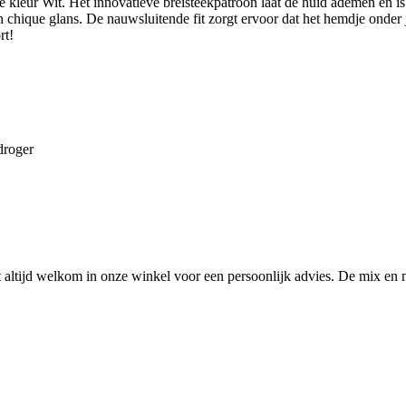
 kleur Wit. Het innovatieve breisteekpatroon laat de huid ademen en i
chique glans. De nauwsluitende fit zorgt ervoor dat het hemdje onder je 
rt!
droger
ltijd welkom in onze winkel voor een persoonlijk advies. De mix en 