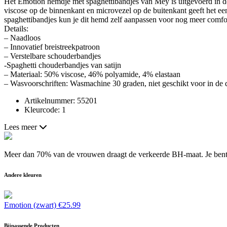
Het Emotion hemdje met spaghettibandjes van Mey is uitgevoerd in de
viscose op de binnenkant en microvezel op de buitenkant geeft het een 
spaghettibandjes kun je dit hemd zelf aanpassen voor nog meer comfo
Details:
– Naadloos
– Innovatief breistreekpatroon
– Verstelbare schouderbandjes
-Spaghetti chouderbandjes van satijn
– Materiaal: 50% viscose, 46% polyamide, 4% elastaan
– Wasvoorschriften: Wasmachine 30 graden, niet geschikt voor in de 
Artikelnummer: 55201
Kleurcode: 1
Lees meer
Meer dan 70% van de vrouwen draagt de verkeerde BH-maat. Je bent a
Andere kleuren
Emotion (zwart)
€
25.99
Bijpassende Producten