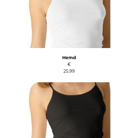
Hemd
€
25.99