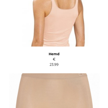
Hemd
€
23.99