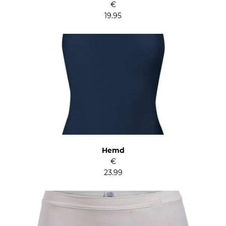
€
19.95
Hemd
€
23.99