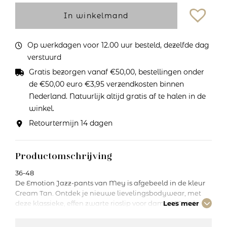
In winkelmand
Op werkdagen voor 12.00 uur besteld, dezelfde dag
verstuurd
Gratis bezorgen vanaf €50,00, bestellingen onder
de €50,00 euro €3,95 verzendkosten binnen
Nederland. Natuurlijk altijd gratis af te halen in de
winkel.
Retourtermijn 14 dagen
Productomschrijving
36-48
De Emotion Jazz-pants van Mey is afgebeeld in de kleur
Cream Tan. Ontdek je nieuwe lievelingsbodywear, met
deze klassieke, effen zwarte rioslip voor dames! Met de
Lees meer
softtaille, platte boordjes bij de beenopeningen, hogere
snit achter en zacht katoenen binnenkant van het kruisje,