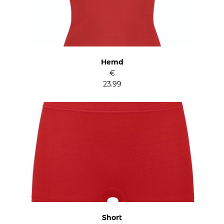
Hemd
€
23.99
Short