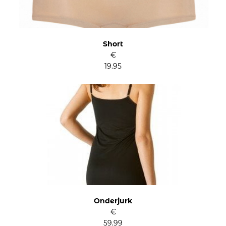
Short
€
19.95
Onderjurk
€
59.99