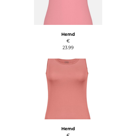
Hemd
€
23.99
Hemd
€