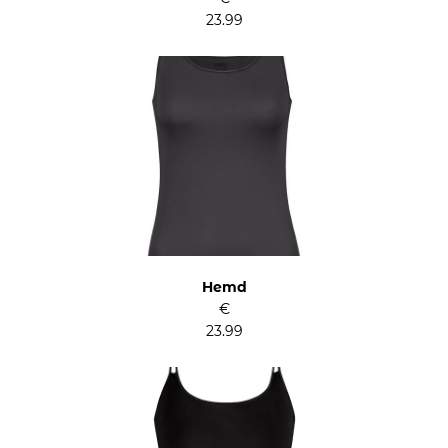
23.99
Hemd
€
23.99