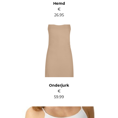
Hemd
€
26.95
Onderjurk
€
59.99