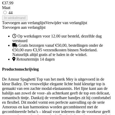
€
37.99
Maat
44
In winkelmand
Toevoegen aan verlanglijst
Verwijder van verlanglijst
Toevoegen aan verlanglijst
Op werkdagen voor 12.00 uur besteld, dezelfde dag
verstuurd
Gratis bezorgen vanaf €50,00, bestellingen onder de
€50,00 euro €3,95 verzendkosten binnen Nederland.
Natuurlijk altijd gratis af te halen in de winkel.
Retourtermijn 14 dagen
Productomschrijving
De Amour Spaghetti Top van het merk Mey is uitgevoerd in de
kleur Bailey. De vrouwelijke elegante lichte huid kleurige top is
gemaakt van een zachte modal-elastaanmix. Het fijne kant aan de
halslijn aan zowel de voor- als achterkant geeft de top een delicaat,
romantisch tintje. Dankzij de verstelbare bandjes zit hij comfortabel
en flexibel. Dit model vormt een perfecte aanvulling op de serie
Amorous en kan harmonieus worden gecombineerd met de
gecombineerde beha’s – ideaal voor iedereen die de voorkeur geeft