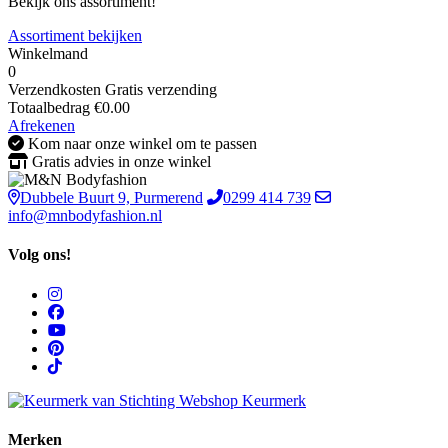
Bekijk ons assortiment!
Assortiment bekijken
Winkelmand
0
Verzendkosten
Gratis verzending
Totaalbedrag
€
0.00
Afrekenen
Kom naar onze winkel om te passen
Gratis advies in onze winkel
Dubbele Buurt 9, Purmerend
0299 414 739
info@mnbodyfashion.nl
Volg ons!
Merken