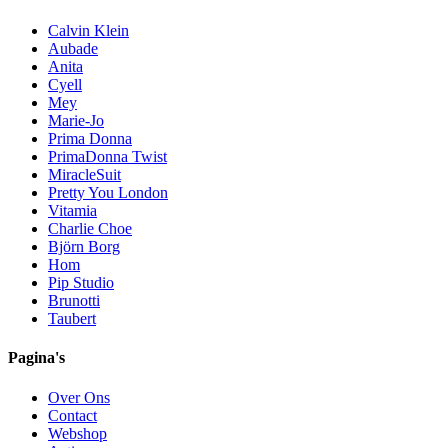
Calvin Klein
Aubade
Anita
Cyell
Mey
Marie-Jo
Prima Donna
PrimaDonna Twist
MiracleSuit
Pretty You London
Vitamia
Charlie Choe
Björn Borg
Hom
Pip Studio
Brunotti
Taubert
Pagina's
Over Ons
Contact
Webshop