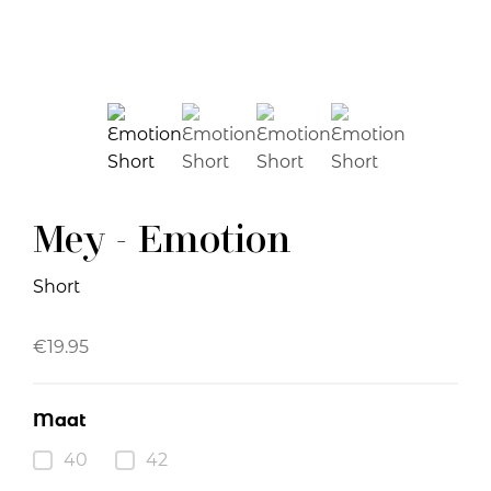
Mey - Emotion
Short
€
19.95
Maat
40
42