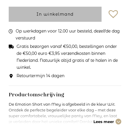
In winkelmand
Op werkdagen voor 12.00 uur besteld, dezelfde dag
verstuurd
Gratis bezorgen vanaf €50,00, bestellingen onder
de €50,00 euro €3,95 verzendkosten binnen
Nederland. Natuurlijk altijd gratis af te halen in de
winkel.
Retourtermijn 14 dagen
Productomschrijving
De Emotion Short van Mey is afgebeeld in de kleur Wit.
Ontdek de perfecte begeleider voor elke dag – met deze
super comfortabele, vrouwelijke panty van Mey, en laat
je verleiden door het unieke comfort! Dankzij een
Lees meer
aangename softtaille, hogere snit achter en zacht