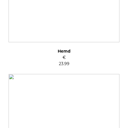
Hemd
€
23.99