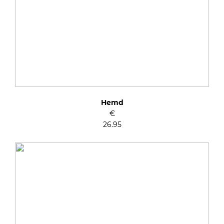
Hemd
€
26.95