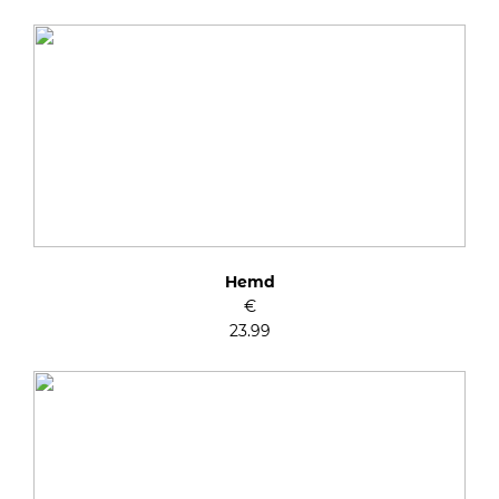
Hemd
€
23.99