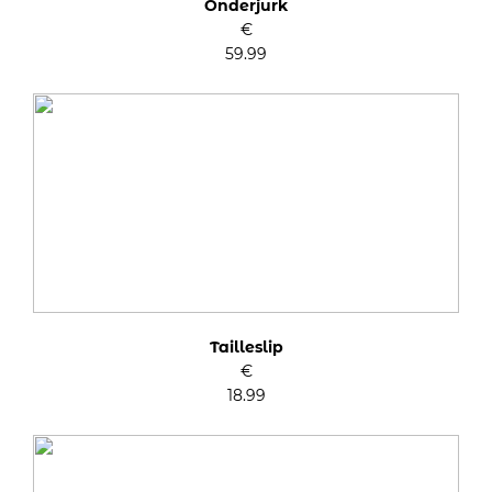
Onderjurk
€
59.99
Tailleslip
€
18.99