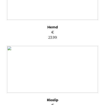
Hemd
€
23.99
Rioslip