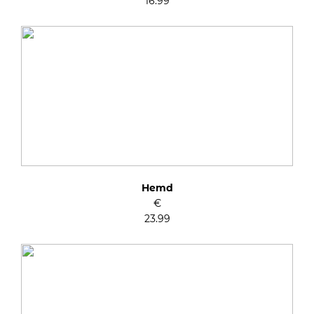
16.99
Hemd
€
23.99