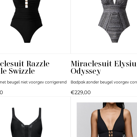
clesuit
Razzle
Miraclesuit
Elysi
le Swizzle
Odyssey
et beugel niet voorgev corrigerend
Badpak zonder beugel voorgev cor
00
€229,00