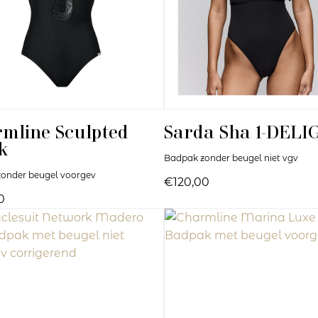
rmline
Sculpted
Sarda
Sha 1-DELI
k
Badpak zonder beugel niet vgv
onder beugel voorgev
€120,00
0