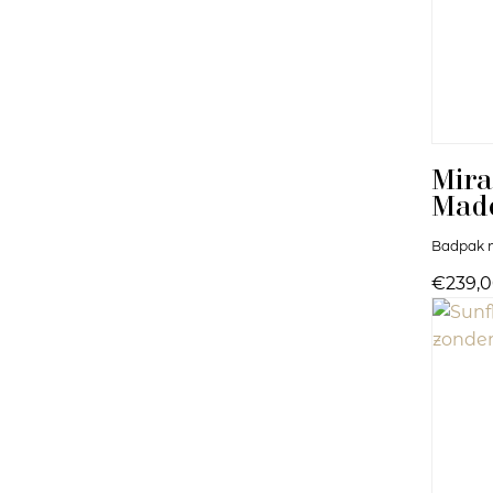
Mira
Mad
Badpak m
€239,