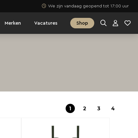
We zijn vandaag geopend tot 17:00 uur
Merken
Vacatures
Shop
1
2
3
4