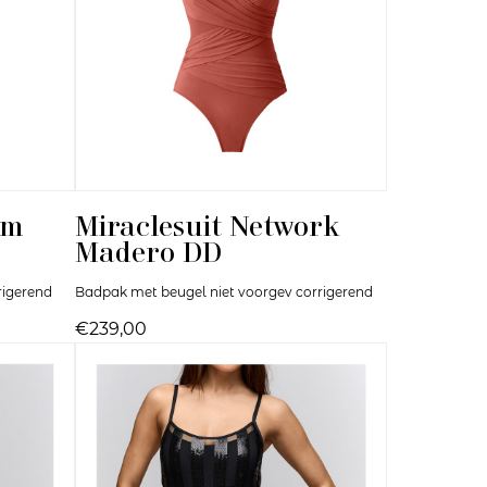
um
Miraclesuit
Network
Madero DD
rigerend
Badpak met beugel niet voorgev corrigerend
€239,00