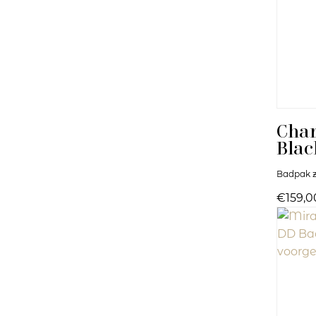
Cha
Blac
Badpak z
€159,0