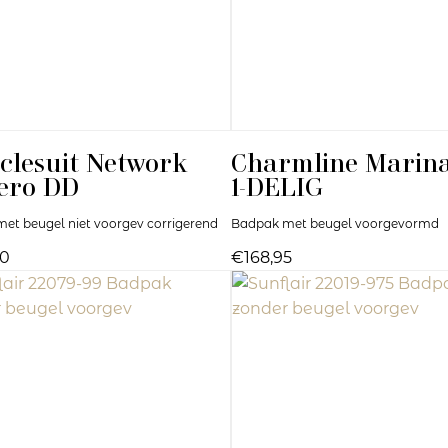
clesuit
Network
Charmline
Marina
ero DD
1-DELIG
et beugel niet voorgev corrigerend
Badpak met beugel voorgevormd
00
€168,95