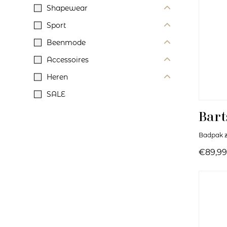
Shapewear
Sport
Beenmode
Accessoires
Heren
SALE
Bart
Badpak z
€89,99