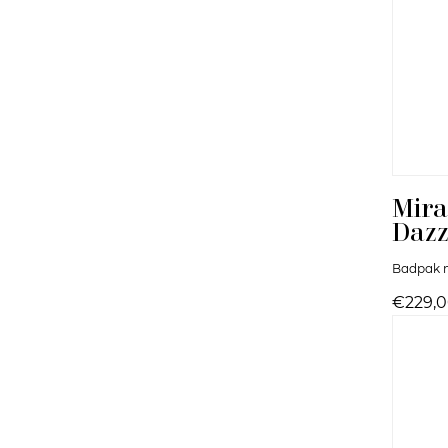
Mira
Dazz
Badpak m
€229,