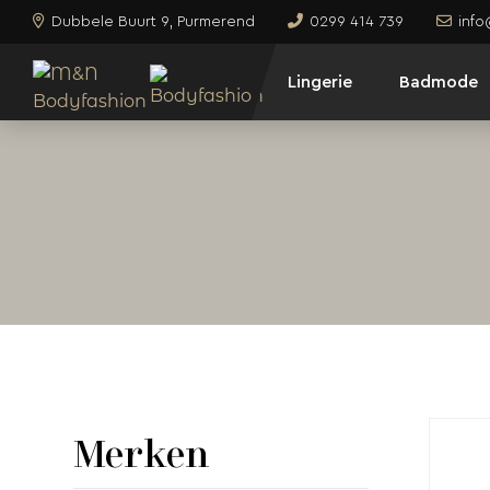
Dubbele Buurt 9, Purmerend
0299 414 739
inf
Lingerie
Badmode
Merken