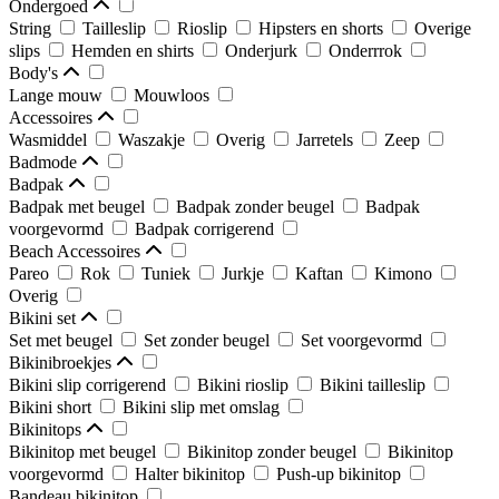
Ondergoed
String
Tailleslip
Rioslip
Hipsters en shorts
Overige
slips
Hemden en shirts
Onderjurk
Onderrrok
Body's
Lange mouw
Mouwloos
Accessoires
Wasmiddel
Waszakje
Overig
Jarretels
Zeep
Badmode
Badpak
Badpak met beugel
Badpak zonder beugel
Badpak
voorgevormd
Badpak corrigerend
Beach Accessoires
Pareo
Rok
Tuniek
Jurkje
Kaftan
Kimono
Overig
Bikini set
Set met beugel
Set zonder beugel
Set voorgevormd
Bikinibroekjes
Bikini slip corrigerend
Bikini rioslip
Bikini tailleslip
Bikini short
Bikini slip met omslag
Bikinitops
Bikinitop met beugel
Bikinitop zonder beugel
Bikinitop
voorgevormd
Halter bikinitop
Push-up bikinitop
Bandeau bikinitop