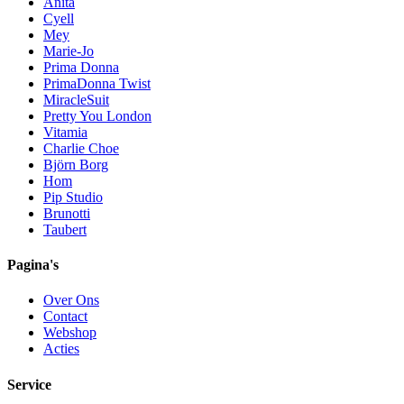
Anita
Cyell
Mey
Marie-Jo
Prima Donna
PrimaDonna Twist
MiracleSuit
Pretty You London
Vitamia
Charlie Choe
Björn Borg
Hom
Pip Studio
Brunotti
Taubert
Pagina's
Over Ons
Contact
Webshop
Acties
Service