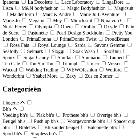
Ipanema
La Decolette
Lace Laboratory
LingaDore
Lisca
M&N bodyfashion
Magic Bodyfashion
Magicsuit
Maidenform
Marc & Andre
Marie Jo L Aventure
Marie-Jo
Megami
Mey
Miraclesuit
Nina von C.
Nuria Ferrer
Olympia
Opera
Oroblu
Oxyde
Pain
de Sucre
Pastunette
Pearl Design Stockholm
Pretty You
London
PrimaDonna
PrimaDonna Twist
ProudBreast
Rosa Faia
Royal Lounge
Sarda
Savons Gemme
Seafolly
Selmark
Sloggi
Soak Wash
SooBluu
Spanx
Sugar Candy
Sunflair
Sunmarin
Taubert
Ten Cate
Ton Sur Ton
Triumph
Unico
Vossen
Wacoal
Walking Trading
WEWOfashion
Wolford
Wonderbra
Ysabel Mora
Zaxy
Zus en Zomer
Categorieën
Lingerie
Bh's
Voeding bh's
Plak bh's
Prothese bh's
Overige bh's
Beugel bh's
Push up bh's
Voorgevormde bh's
Spacer cup
bh's
Bralettes
Bh zonder beugel
Balconette bh's
Sport bh's
Strapless bh's