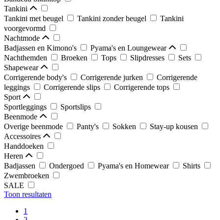
Tankini
Tankini met beugel
Tankini zonder beugel
Tankini
voorgevormd
Nachtmode
Badjassen en Kimono's
Pyama's en Loungewear
Nachthemden
Broeken
Tops
Slipdresses
Sets
Shapewear
Corrigerende body's
Corrigerende jurken
Corrigerende
leggings
Corrigerende slips
Corrigerende tops
Sport
Sportleggings
Sportslips
Beenmode
Overige beenmode
Panty's
Sokken
Stay-up kousen
Accessoires
Handdoeken
Heren
Badjassen
Ondergoed
Pyama's en Homewear
Shirts
Zwembroeken
SALE
Toon resultaten
1
2