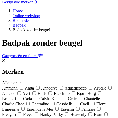
Bekijk alle merken
Home
Online webshop
Badmode
Badpak
Badpak zonder beugel
Badpak zonder beugel
Categorieën en filters
Merken
Alle merken
Ammann
Anita
Annadiva
Aquadicocco
Aruelle
Aubade
Avet
Barts
Beachlife
Bjorn Borg
Brunotti
Cada
Calvin Klein
Cette
Chantelle
Charlie Choe
Charmline
Cosabella
Cyell
Elomi
Empreinte
Esprit de la Mer
Essenza
Fantasie
Freegun
Freya
Hanky Panky
Heavenly
Hom