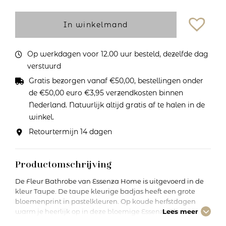
In winkelmand
Op werkdagen voor 12.00 uur besteld, dezelfde dag
verstuurd
Gratis bezorgen vanaf €50,00, bestellingen onder
de €50,00 euro €3,95 verzendkosten binnen
Nederland. Natuurlijk altijd gratis af te halen in de
winkel.
Retourtermijn 14 dagen
Productomschrijving
De Fleur Bathrobe van Essenza Home is uitgevoerd in de
kleur Taupe. De taupe kleurige badjas heeft een grote
bloemenprint in pastelkleuren. Op koude herfstdagen
warm je heerlijk op in deze bloemige Essenza Fleur
Lees meer
badjas. De jas is gemaakt van superzacht fleece materiaal