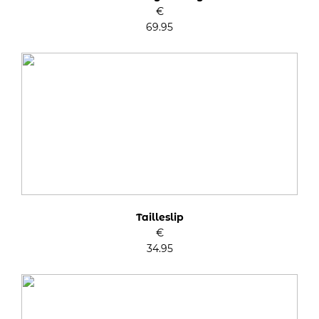
€
69.95
Tailleslip
€
34.95