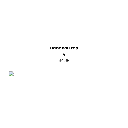
Bandeau top
€
34.95