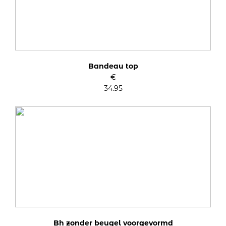
Bandeau top
€
34.95
Bh zonder beugel voorgevormd