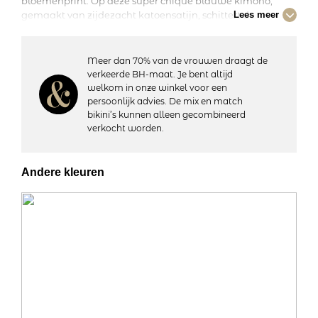
bloemenprint. Op deze super chique blauwe kimono,
gemaakt van zijdezacht katoensatijn, schittert de
Lees meer
kleurrijke bloemenprint meer dan ooit. Wist je dat de
bloemen geïnspireerd zijn op de stillevens van Hollandse
meesters? Een must-have voor wie niet genoeg kan
Meer dan 70% van de vrouwen draagt de
krijgen van bloemen en van mooie homewear!
verkeerde BH-maat. Je bent altijd
welkom in onze winkel voor een
persoonlijk advies. De mix en match
Details:
bikini’s kunnen alleen gecombineerd
– Mouwlengte: 3/4
verkocht worden.
– Overslag sluiting
– Met ceintuur
– Zachte kwaliteit
Andere kleuren
– Lengte: Valt boven de knie
– Materiaal: 100% katoen
– Wasvoorschriften: 30 graden machinewas, niet geschikt
voor de droger
Artikelnummer: 401055
Kleurcode: 321