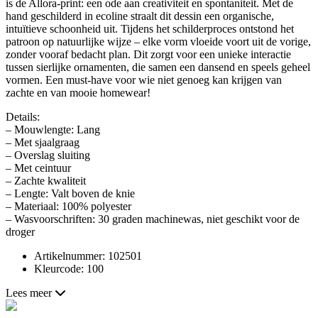
is de Allora-print: een ode aan creativiteit en spontaniteit. Met de
hand geschilderd in ecoline straalt dit dessin een organische,
intuïtieve schoonheid uit. Tijdens het schilderproces ontstond het
patroon op natuurlijke wijze – elke vorm vloeide voort uit de vorige,
zonder vooraf bedacht plan. Dit zorgt voor een unieke interactie
tussen sierlijke ornamenten, die samen een dansend en speels geheel
vormen. Een must-have voor wie niet genoeg kan krijgen van
zachte en van mooie homewear!
Details:
– Mouwlengte: Lang
– Met sjaalgraag
– Overslag sluiting
– Met ceintuur
– Zachte kwaliteit
– Lengte: Valt boven de knie
– Materiaal: 100% polyester
– Wasvoorschriften: 30 graden machinewas, niet geschikt voor de
droger
Artikelnummer: 102501
Kleurcode: 100
Lees meer