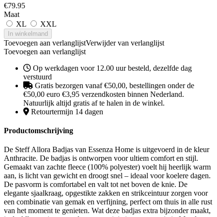
€
79.95
Maat
XL
XXL
In winkelmand
Toevoegen aan verlanglijst
Verwijder van verlanglijst
Toevoegen aan verlanglijst
Op werkdagen voor 12.00 uur besteld, dezelfde dag
verstuurd
Gratis bezorgen vanaf €50,00, bestellingen onder de
€50,00 euro €3,95 verzendkosten binnen Nederland.
Natuurlijk altijd gratis af te halen in de winkel.
Retourtermijn 14 dagen
Productomschrijving
De Steff Allora Badjas van Essenza Home is uitgevoerd in de kleur
Anthracite. De badjas is ontworpen voor ultiem comfort en stijl.
Gemaakt van zachte fleece (100% polyester) voelt hij heerlijk warm
aan, is licht van gewicht en droogt snel – ideaal voor koelere dagen.
De pasvorm is comfortabel en valt tot net boven de knie. De
elegante sjaalkraag, opgestikte zakken en strikceintuur zorgen voor
een combinatie van gemak en verfijning, perfect om thuis in alle rust
van het moment te genieten. Wat deze badjas extra bijzonder maakt,