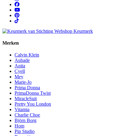
Merken
Calvin Klein
Aubade
Anita
Cyell
Mey
Marie-Jo
Prima Donna
PrimaDonna Twist
MiracleSuit
Pretty You London
Vitamia
Charlie Choe
Björn Borg
Hom
Pip Studio