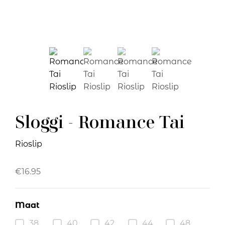
Sloggi - Romance Tai
Rioslip
€
16.95
Maat
38
40
42
44
48