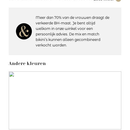
eigenschappen. Deze slip heeft een luxe kant verwerking
bij de beenuitsnijding en is heel comfortabel om te
dragen.
Meer dan 70% van de vrouwen draagt de
verkeerde BH-maat. Je bent altijd
welkom in onze winkel voor een
Details:
persoonlijk advies. De mix en match
– Heuphoogte: Normaal
bikini’s kunnen alleen gecombineerd
– Bedekt de billen gedeeltelijk
verkocht worden.
– Katoenen kruisje
– Materiaal: 47% polyamide, 44% katoen, 9% elastaan
– Wasvoorschriften: 60 graden machinewas, niet in de
Andere kleuren
droger
Artikelnummer: 10031895
Kleurcode: 0003