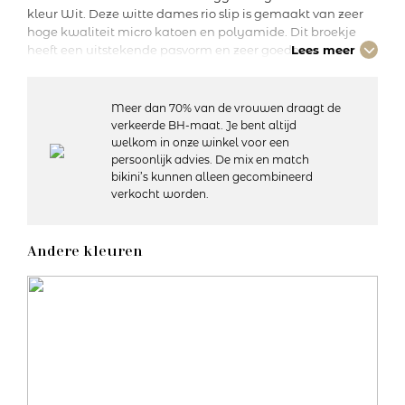
kleur Wit. Deze witte dames rio slip is gemaakt van zeer
hoge kwaliteit micro katoen en polyamide. Dit broekje
heeft een uitstekende pasvorm en zeer goede
Lees meer
vochtregulerende eigenschappen. Deze slip voel je niet en
zie je niet onder je kleding. Het leuke transparante biesje
bij de tailleband geeft een luxe effect.
Meer dan 70% van de vrouwen draagt de
verkeerde BH-maat. Je bent altijd
welkom in onze winkel voor een
Details:
persoonlijk advies. De mix en match
– Heuphoogte: Normaal
bikini’s kunnen alleen gecombineerd
– Bedekt de billen gedeeltelijk
verkocht worden.
– Katoenen kruisje
– Materiaal: 46% polyamide, 44% katoen, 10% elastaan
– Wasvoorschriften: 60 graden machinewas, in de droger
Andere kleuren
op gereduceerde temperatuur
Artikelnummer: 10143034
Kleurcode: 0003