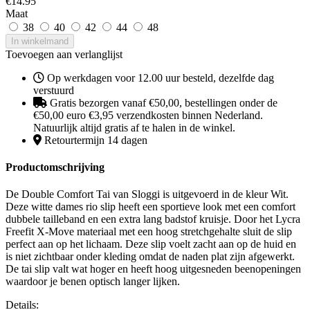
€
14.95
Maat
38
40
42
44
48
In winkelmand
Toevoegen aan verlanglijst
Op werkdagen voor 12.00 uur besteld, dezelfde dag
verstuurd
Gratis bezorgen vanaf €50,00, bestellingen onder de
€50,00 euro €3,95 verzendkosten binnen Nederland.
Natuurlijk altijd gratis af te halen in de winkel.
Retourtermijn 14 dagen
Productomschrijving
De Double Comfort Tai van Sloggi is uitgevoerd in de kleur Wit.
Deze witte dames rio slip heeft een sportieve look met een comfort
dubbele tailleband en een extra lang badstof kruisje. Door het Lycra
Freefit X-Move materiaal met een hoog stretchgehalte sluit de slip
perfect aan op het lichaam. Deze slip voelt zacht aan op de huid en
is niet zichtbaar onder kleding omdat de naden plat zijn afgewerkt.
De tai slip valt wat hoger en heeft hoog uitgesneden beenopeningen
waardoor je benen optisch langer lijken.
Details: