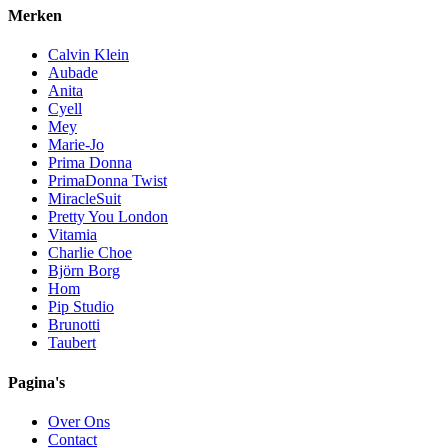
Merken
Calvin Klein
Aubade
Anita
Cyell
Mey
Marie-Jo
Prima Donna
PrimaDonna Twist
MiracleSuit
Pretty You London
Vitamia
Charlie Choe
Björn Borg
Hom
Pip Studio
Brunotti
Taubert
Pagina's
Over Ons
Contact