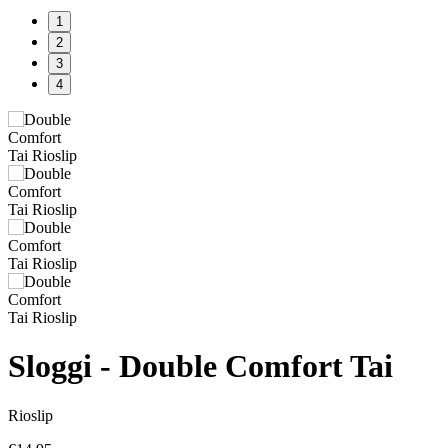
1
2
3
4
Sloggi - Double Comfort Tai
Rioslip