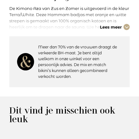
De Kimono Aza van Zus en Zomer is uitgevoerd in de kleur
Terra/White. Deze Hammam badjas met oranje en witte
strepen is gemaakt van 100% organisch katoen en is
heerlijk om te dragen naar de sauna. We hebben ook
Lees meer
bijpassende Hammam doeken om je set compleet te
maken.
Meer dan 70% van de vrouwen draagt de
verkeerde BH-maat. Je bent altijd
Details:
welkom in onze winkel voor een
-Mouwlengte: Lange mouwen
persoonlijk advies. De mix en match
-Lengte: Op de knie
bikini’s kunnen alleen gecombineerd
-Materiaal: 100% Katoen
verkocht worden.
-Wasvoorschriften: 30 graden machinewas, niet in de
droger
Artikelnummer:
Dit vind je misschien ook
Kleurcode: Terra/White
leuk