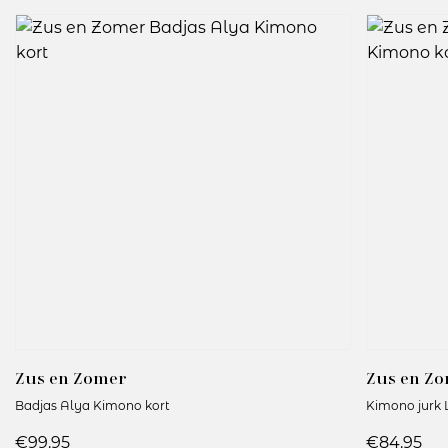
Zus en Zomer
Zus en Z
Badjas Alya Kimono kort
Kimono jurk 
€99.95
€84.95