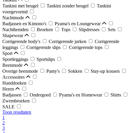
Tankini met beugel
Tankini zonder beugel
Tankini
voorgevormd
Nachtmode
Badjassen en Kimono's
Pyama's en Loungewear
Nachthemden
Broeken
Tops
Slipdresses
Sets
Shapewear
Corrigerende body's
Corrigerende jurken
Corrigerende
leggings
Corrigerende slips
Corrigerende tops
Sport
Sportleggings
Sportslips
Beenmode
Overige beenmode
Panty's
Sokken
Stay-up kousen
Accessoires
Handdoeken
Heren
Badjassen
Ondergoed
Pyama's en Homewear
Shirts
Zwembroeken
SALE
Toon resultaten
1
2
3