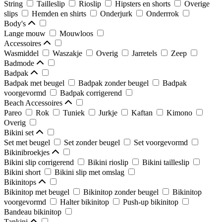
String
Tailleslip
Rioslip
Hipsters en shorts
Overige
slips
Hemden en shirts
Onderjurk
Onderrrok
Body's
Lange mouw
Mouwloos
Accessoires
Wasmiddel
Waszakje
Overig
Jarretels
Zeep
Badmode
Badpak
Badpak met beugel
Badpak zonder beugel
Badpak
voorgevormd
Badpak corrigerend
Beach Accessoires
Pareo
Rok
Tuniek
Jurkje
Kaftan
Kimono
Overig
Bikini set
Set met beugel
Set zonder beugel
Set voorgevormd
Bikinibroekjes
Bikini slip corrigerend
Bikini rioslip
Bikini tailleslip
Bikini short
Bikini slip met omslag
Bikinitops
Bikinitop met beugel
Bikinitop zonder beugel
Bikinitop
voorgevormd
Halter bikinitop
Push-up bikinitop
Bandeau bikinitop
Tankini