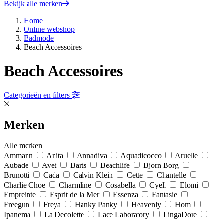
Bekijk alle merken
Home
Online webshop
Badmode
Beach Accessoires
Beach Accessoires
Categorieën en filters
Merken
Alle merken
Ammann
Anita
Annadiva
Aquadicocco
Aruelle
Aubade
Avet
Barts
Beachlife
Bjorn Borg
Brunotti
Cada
Calvin Klein
Cette
Chantelle
Charlie Choe
Charmline
Cosabella
Cyell
Elomi
Empreinte
Esprit de la Mer
Essenza
Fantasie
Freegun
Freya
Hanky Panky
Heavenly
Hom
Ipanema
La Decolette
Lace Laboratory
LingaDore