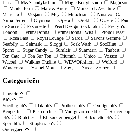
Lisca
M&N bodyfashion
Magic Bodyfashion
Magicsuit
Maidenform
Marc & Andre
Marie Jo L Aventure
Marie-Jo
Megami
Mey
Miraclesuit
Nina von C.
Nuria Ferrer
Olympia
Opera
Oroblu
Oxyde
Pain
de Sucre
Pastunette
Pearl Design Stockholm
Pretty You
London
PrimaDonna
PrimaDonna Twist
ProudBreast
Rosa Faia
Royal Lounge
Sarda
Savons Gemme
Seafolly
Selmark
Sloggi
Soak Wash
SooBluu
Spanx
Sugar Candy
Sunflair
Sunmarin
Taubert
Ten Cate
Ton Sur Ton
Triumph
Unico
Vossen
Wacoal
Walking Trading
WEWOfashion
Wolford
Wonderbra
Ysabel Mora
Zaxy
Zus en Zomer
Categorieën
Lingerie
Bh's
Voeding bh's
Plak bh's
Prothese bh's
Overige bh's
Beugel bh's
Push up bh's
Voorgevormde bh's
Spacer cup
bh's
Bralettes
Bh zonder beugel
Balconette bh's
Sport bh's
Strapless bh's
Ondergoed