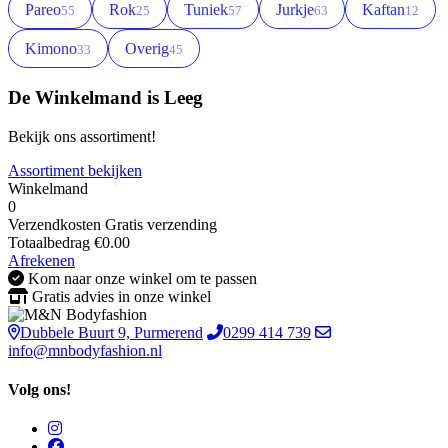
Pareo
Rok
Tuniek
Jurkje
Kaftan
55
25
57
63
12
Kimono
Overig
33
45
De Winkelmand is Leeg
Bekijk ons assortiment!
Assortiment bekijken
Winkelmand
0
Verzendkosten
Gratis verzending
Totaalbedrag
€
0.00
Afrekenen
Kom naar onze winkel om te passen
Gratis advies in onze winkel
Dubbele Buurt 9, Purmerend
0299 414 739
info@mnbodyfashion.nl
Volg ons!