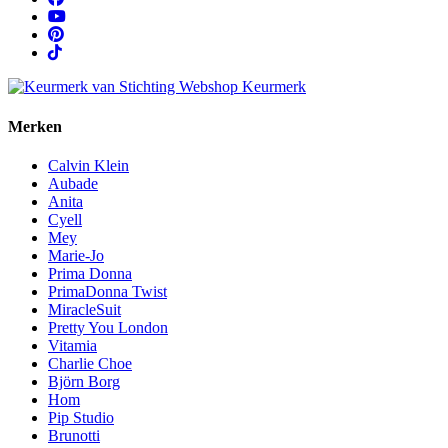
Merken
Calvin Klein
Aubade
Anita
Cyell
Mey
Marie-Jo
Prima Donna
PrimaDonna Twist
MiracleSuit
Pretty You London
Vitamia
Charlie Choe
Björn Borg
Hom
Pip Studio
Brunotti