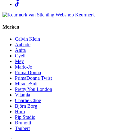
Merken
Calvin Klein
Aubade
Anita
Cyell
Mey
Marie-Jo
Prima Donna
PrimaDonna Twist
MiracleSuit
Pretty You London
Vitamia
Charlie Choe
Björn Borg
Hom
Pip Studio
Brunotti
Taubert