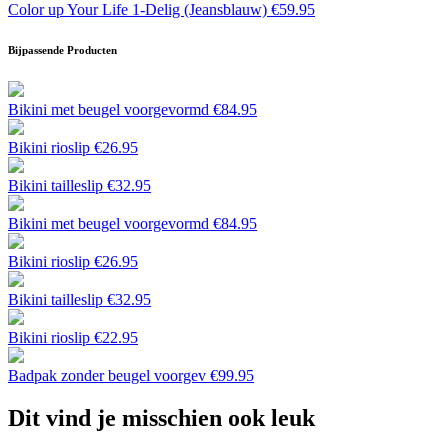
Color up Your Life 1-Delig (Jeansblauw)
€
59.95
Bijpassende Producten
Bikini met beugel voorgevormd
€
84.95
Bikini rioslip
€
26.95
Bikini tailleslip
€
32.95
Bikini met beugel voorgevormd
€
84.95
Bikini rioslip
€
26.95
Bikini tailleslip
€
32.95
Bikini rioslip
€
22.95
Badpak zonder beugel voorgev
€
99.95
Dit vind je misschien ook leuk