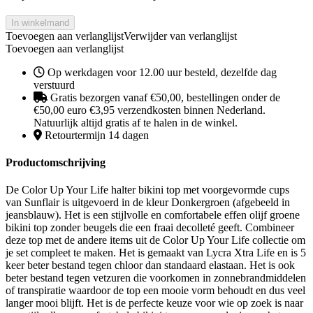
In winkelmand
Toevoegen aan verlanglijst
Verwijder van verlanglijst
Toevoegen aan verlanglijst
Op werkdagen voor 12.00 uur besteld, dezelfde dag
verstuurd
Gratis bezorgen vanaf €50,00, bestellingen onder de
€50,00 euro €3,95 verzendkosten binnen Nederland.
Natuurlijk altijd gratis af te halen in de winkel.
Retourtermijn 14 dagen
Productomschrijving
De Color Up Your Life halter bikini top met voorgevormde cups
van Sunflair is uitgevoerd in de kleur Donkergroen (afgebeeld in
jeansblauw). Het is een stijlvolle en comfortabele effen olijf groene
bikini top zonder beugels die een fraai decolleté geeft. Combineer
deze top met de andere items uit de Color Up Your Life collectie om
je set compleet te maken. Het is gemaakt van Lycra Xtra Life en is 5
keer beter bestand tegen chloor dan standaard elastaan. Het is ook
beter bestand tegen vetzuren die voorkomen in zonnebrandmiddelen
of transpiratie waardoor de top een mooie vorm behoudt en dus veel
langer mooi blijft. Het is de perfecte keuze voor wie op zoek is naar