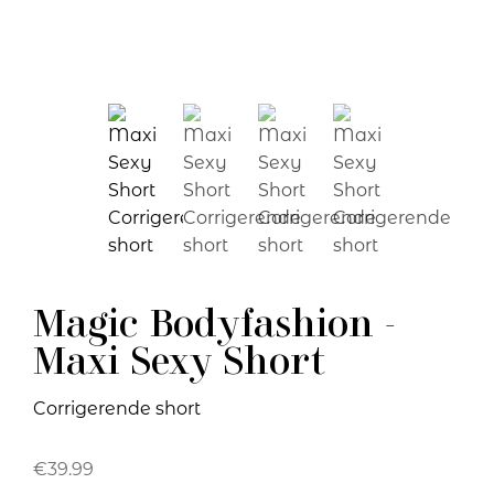
Magic Bodyfashion -
Maxi Sexy Short
Corrigerende short
€
39.99