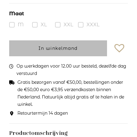
Maat
M
XL
XXL
XXXL
In winkelmand
Op werkdagen voor 12.00 uur besteld, dezelfde dag
verstuurd
Gratis bezorgen vanaf €50,00, bestellingen onder
de €50,00 euro €3,95 verzendkosten binnen
Nederland. Natuurlijk altijd gratis af te halen in de
winkel.
Retourtermijn 14 dagen
Productomschrijving