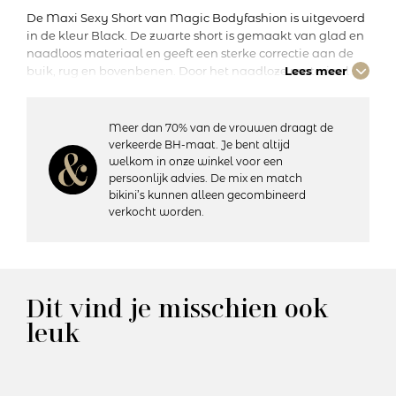
De Maxi Sexy Short van Magic Bodyfashion is uitgevoerd
in de kleur Black. De zwarte short is gemaakt van glad en
naadloos materiaal en geeft een sterke correctie aan de
buik, rug en bovenbenen. Door het naadloze materiaal is
Lees meer
de short onzichtbaar onder kleding. Comfortabel
shapewear om iedere dag te dragen! Het silicone in de
taille zorgt er voor dat de Maxi Sexy Short perfect op z’n
Meer dan 70% van de vrouwen draagt de
plek blijft zitten.
verkeerde BH-maat. Je bent altijd
welkom in onze winkel voor een
persoonlijk advies. De mix en match
Details:
bikini’s kunnen alleen gecombineerd
Glad en luxueus materiaal
verkocht worden.
Sterke correctie aan lage rug, taille en dijen
Silicone gaat omrollen tegen
Bevat een katoenen kruisje
Materiaal: 54% polyamide, 46% elastaan
Wasvoorschriften: Handwas, niet geschikt voor de droger
Dit vind je misschien ook
leuk
Artikelnummer: 17SH
Kleurcode: 100