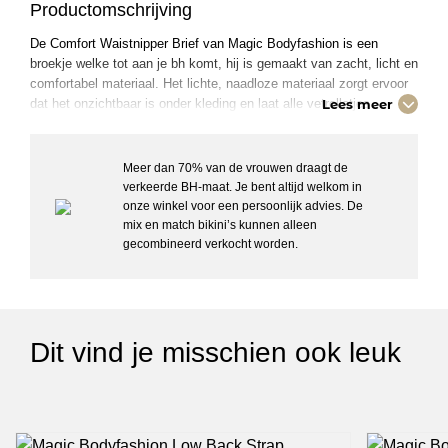
Productomschrijving
De Comfort Waistnipper Brief van Magic Bodyfashion is een
broekje welke tot aan je bh komt, hij is gemaakt van zacht, licht en
comfortabel materiaal. Het lichte, naadloze materiaal zorgt ervoor
dat het onzichtbaar is onder kleding en laat alle vetrolletjes
Lees meer
verdwijnen. Niet alleen corrigeert dit broekje je buik en rug maar
tevens krijg je een mooie slanke taille.
Meer dan 70% van de vrouwen draagt de
verkeerde BH-maat. Je bent altijd welkom in
Details:
onze winkel voor een persoonlijk advies. De
– De billen worden gelift door het gebruik van een speciale
mix en match bikini’s kunnen alleen
naaitechniek.
gecombineerd verkocht worden.
– Onzichtbaar onder kleding door het gladde en naadloze
materiaal.
– Corrigerend materiaal zorgt voor lichte correctie van buik en rug.
– De billen worden gelift door het gebruik van een speciale
naaitechniek.
Dit vind je misschien ook leuk
Artikelnummer: 40CW
Kleurcode: 4051