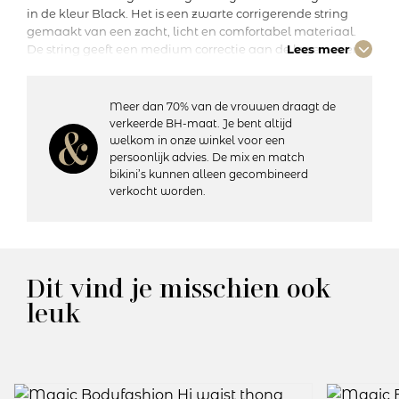
in de kleur Black. Het is een zwarte corrigerende string
gemaakt van een zacht, licht en comfortabel materiaal.
De string geeft een medium correctie aan de lage rug en
Lees meer
buik. Het naadloze materiaal en de gladde afwerking
maken de string onzichtbaar onder kleding. De Comfort
Thong is een perfecte toevoeging aan je garderobe.
Meer dan 70% van de vrouwen draagt de
verkeerde BH-maat. Je bent altijd
welkom in onze winkel voor een
Details:
persoonlijk advies. De mix en match
Comfortabel en naadloos materiaal geeft medium
bikini’s kunnen alleen gecombineerd
correctie
verkocht worden.
Corrigeert de lage rug en buik
String voor dagelijks gebruik
Gladde afwerking voor een onzichtbare look
Materiaal: 92% polyamide, 8% elastaan
Wasvoorschriften: Handwas, niet geschikt voor de droger
Dit vind je misschien ook
leuk
Artikelnummer: 40CT
Kleurcode: 100