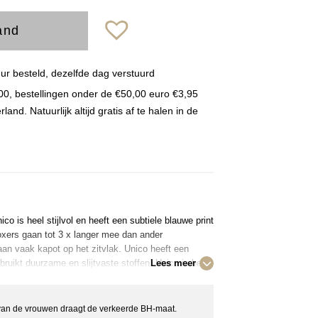
and
r besteld, dezelfde dag verstuurd
00, bestellingen onder de €50,00 euro €3,95
nd. Natuurlijk altijd gratis af te halen in de
o is heel stijlvol en heeft een subtiele blauwe print
xers gaan tot 3 x langer mee dan ander
n vaak kapot op het zitvlak. Unico heeft een
ruikt duurzame en slijtvaste stoffen. Unico is het
Lees meer
keld is door medische specialisten. De Unico Cup
je lichaam. Hierdoor blijft deze op temperatuur en
staat voor een premium merk het elastiek is van de
an de vrouwen draagt de verkeerde BH-maat.