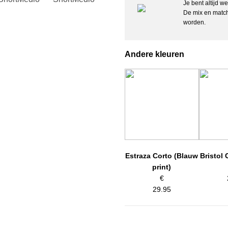
allerhoogste kwaliteit en gaat noo
Je bent altijd w
pijpjes en is zeer zacht en kleurvas
De mix en match
worden.
Details:
– Lengte: Lang
Andere kleuren
– Lage Taille
– Unico logo band
– Naadloos zadelkruis
– Materiaal: 85% polyester, 15% e
– Wasvoorschriften: 30 graden mac
Artikelnummer: 25040100
Kleurcode: 206
Estraza Corto (Blauw
Bristol 
print)
€
29.95