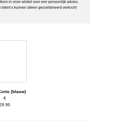
it flubberen. Deze short heeft geen omhoog kruipende
elkom in onze winkel voor een persoonlijk advies.
t.
 bikini’s kunnen alleen gecombineerd verkocht
lastaan
hinewas, in de droger op gereduceerde temperatuur
Corto (blauw)
€
29.95