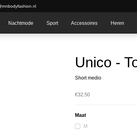
@mnbodyfashion.nl
Nachtmode
Sport
Accessoires
Heren
Unico - T
Short medio
€
32.50
Maat
M