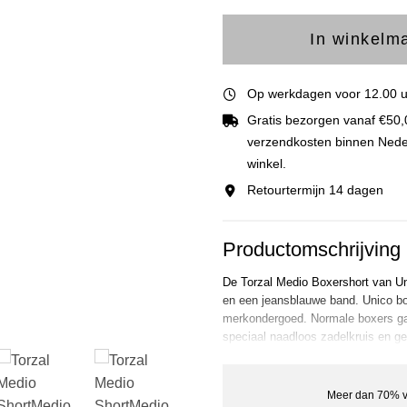
In winkelm
Op werkdagen voor 12.00 uu
Gratis bezorgen vanaf €50,
verzendkosten binnen Nederla
winkel.
Retourtermijn 14 dagen
Productomschrijving
De Torzal Medio Boxershort van Unic
en een jeansblauwe band. Unico bo
merkondergoed. Normale boxers gaa
speciaal naadloos zadelkruis en geb
enige merk op de markt die ontwik
creëert ruimte tussen je zaakje en 
houdt jij je zaakje gezond. Unico 
Meer dan 70% v