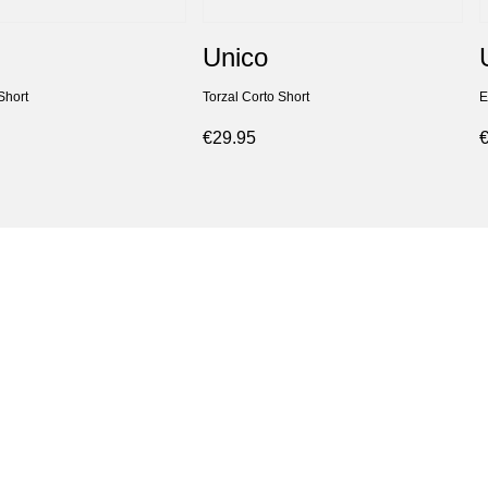
Unico
Short
Torzal Corto Short
E
€29.95