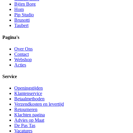
Björn Borg
Hom
Pip Studio
Brunotti
Taubert
Pagina's
Over Ons
Contact
Webshop
Acties
Service
Openingstijden
Klantenservice
Betaalmethoden
Verzendkosten en levertijd
Retourneren
Klachten pagina
Advies op Maat
De Pas Tas
Vacatures