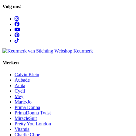
Volg ons!
Merken
Calvin Klein
Aubade
Anita
Cyell
Mey
Marie-Jo
Prima Donna
PrimaDonna Twist
MiracleSuit
Pretty You London
Vitamia
Charlie Choe