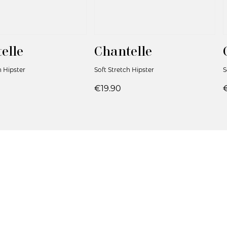
elle
Chantelle
h Hipster
Soft Stretch Hipster
S
€19.90