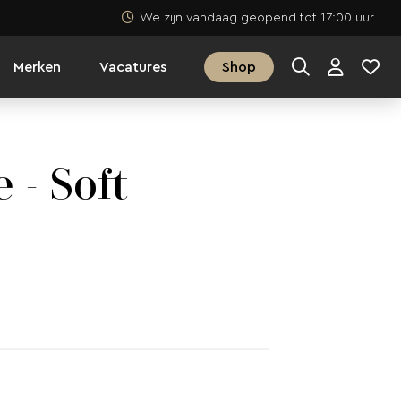
We zijn vandaag geopend tot 17:00 uur
Merken
Vacatures
Shop
 - Soft