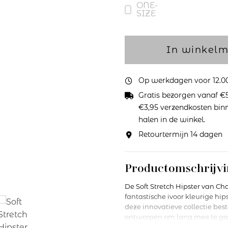
ONE-
SIZE
In winkel
Op werkdagen voor 12.00 
Gratis bezorgen vanaf €5
€3,95 verzendkosten binne
halen in de winkel.
Retourtermijn 14 dagen
Productomschrijvi
De Soft Stretch Hipster van Cha
fantastische ivoor kleurige hip
deze innovatieve collectie best
ontworpen om lang mee te gaan 
voelt aan als een tweede huid 