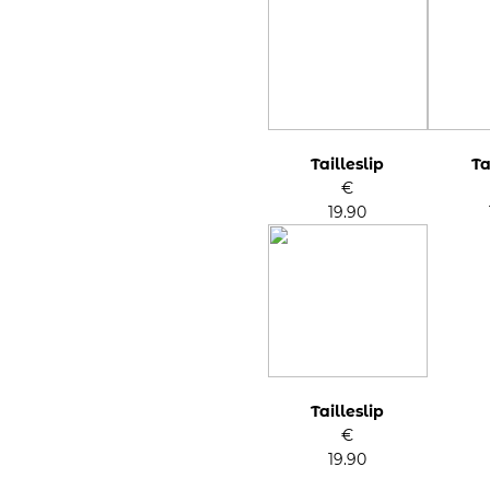
Tailleslip
Ta
€
19.90
Tailleslip
€
19.90