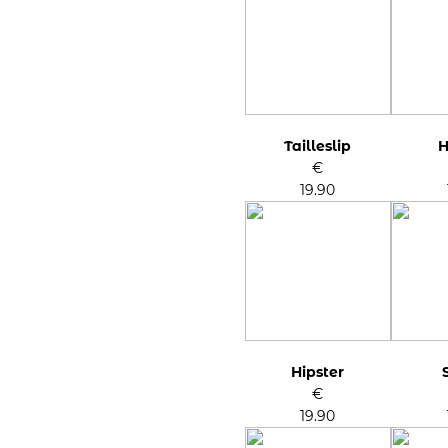
Tailleslip
H
€
19.90
Hipster
€
19.90