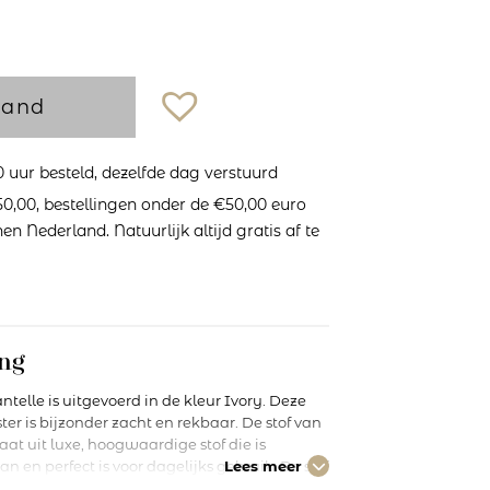
mand
uur besteld, dezelfde dag verstuurd
0,00, bestellingen onder de €50,00 euro
n Nederland. Natuurlijk altijd gratis af te
ng
ntelle is uitgevoerd in de kleur Ivory. Deze
ster is bijzonder zacht en rekbaar. De stof van
aat uit luxe, hoogwaardige stof die is
en perfect is voor dagelijks gebruik. De stof
Lees meer
en is onzichtbaar onder je kleding en de