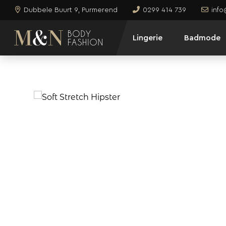
Dubbele Buurt 9, Purmerend
0299 414 739
inf
Lingerie
Badmode