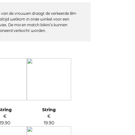
st zich aan alle lichaamstypes aan. De slips
doen hun naam eer aan want ze zijn bijzonder
 van de vrouwen draagt de verkeerde BH-
e dagelijkse favoriet worden.
altijd welkom in onze winkel voor een
vies. De mix en match bikini’s kunnen
ineerd verkocht worden.
of S-XL)
retch in vier richtingen
 onzichtbaar zijn
lleband
20% elastaan
 machinewas, niet geschikt voor de droger
String
String
€
€
19.90
19.90