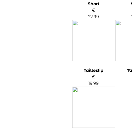
Short
€
22.99
Tailleslip
Ta
€
19.99