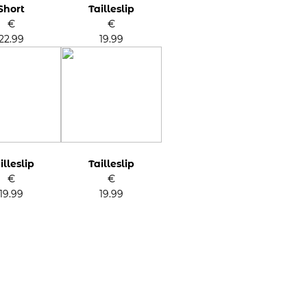
Short
Tailleslip
€
€
22.99
19.99
illeslip
Tailleslip
€
€
19.99
19.99