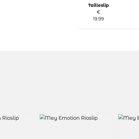
Tailleslip
€
19.99