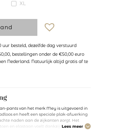
XL
mand
uur besteld, dezelfde dag verstuurd
0,00, bestellingen onder de €50,00 euro
n Nederland. Natuurlijk altijd gratis af te
ng
n-pants van het merk Mey is uitgevoerd in
naadloos en heeft een speciale plak-afwerking
achte naden aan de zijkanten zorgt. Het
n en elastaan voelt dankzij het lichte
Lees meer
 en aangenaam aan.