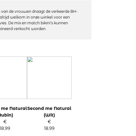
 van de vrouwen draagt de verkeerde BH-
altijd welkom in onze winkel voor een
vies. De mix en match bikini’s kunnen
ineerd verkocht worden.
elastaan
e 30 graden, niet geschikt voor in de droger
 me Natural
Second me Natural
Rubin)
(Wit)
€
€
18.99
18.99