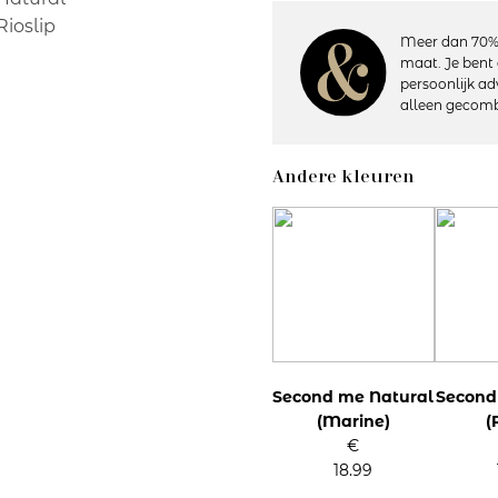
Meer dan 70%
Details:
maat. Je bent 
– Heuphoogte normaal
persoonlijk ad
– Naadloos
alleen gecomb
– Katoenen kruisje
– Materiaal: 90% Katoen, 10% 
– Wasvoorschriften: Wasmachin
Andere kleuren
Artikelnummer: 79527
Kleurcode: 3
Second me Natural
Second
(Marine)
(
€
18.99