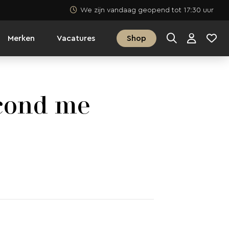
We zijn vandaag geopend tot 17:30 uur
Merken
Vacatures
Shop
cond me