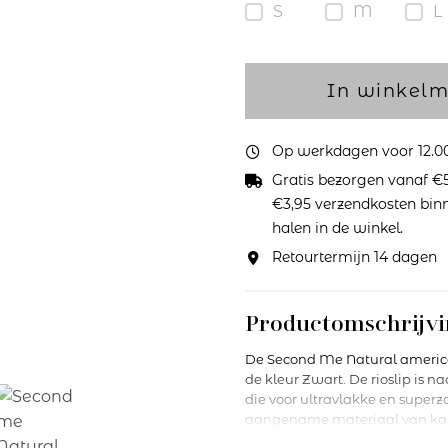
S
M
L
In winkel
Op werkdagen voor 12.00 
Gratis bezorgen vanaf €5
€3,95 verzendkosten binne
halen in de winkel.
Retourtermijn 14 dagen
Productomschrijvi
De Second Me Natural america
de kleur Zwart. De rioslip is 
die voor ultravlakke en superz
aangename materiaal van katoe
peach-effect bijzonder zacht