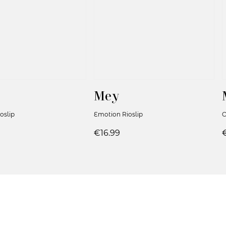
Mey
oslip
Emotion Rioslip
O
€16.99