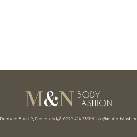
Dubbele Buurt 9, Purmerend
0299 414 739
info@mnbodyfashion