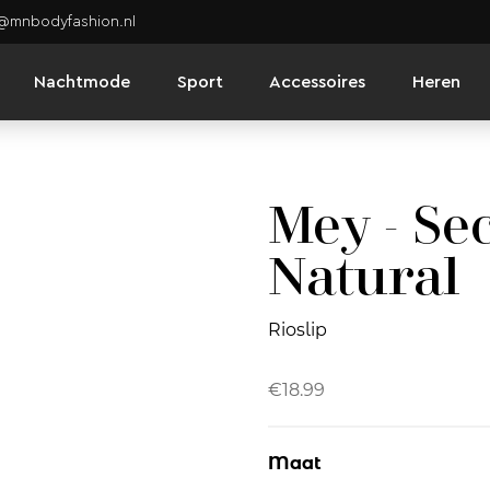
o@mnbodyfashion.nl
Nachtmode
Sport
Accessoires
Heren
Mey - Se
Natural
Rioslip
€
18.99
Maat