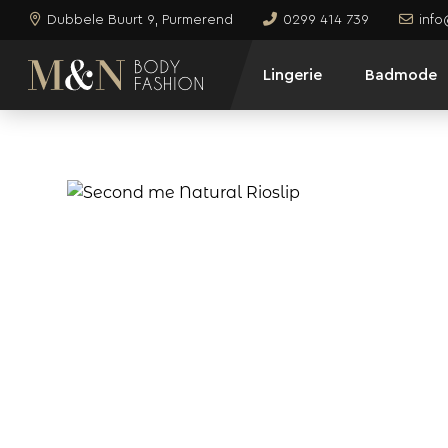
Dubbele Buurt 9, Purmerend
0299 414 739
inf
Lingerie
Badmode