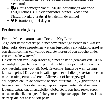
verstuurd
Gratis bezorgen vanaf €50,00, bestellingen onder de
€50,00 euro €3,95 verzendkosten binnen Nederland.
Natuurlijk altijd gratis af te halen in de winkel.
Retourtermijn 14 dagen
Productomschrijving
Peridot Met een aroma van: Coconut Key Lime.
Je gelooft haast niet dat je je met deze prachtige stenen kan wassen!
Meer zelfs, deze zeepstenen werken bijzonder verkwikkend, alsof je
een duik neemt in een van de puurste meren of een douche onder
een exotische waterval!
De edelzepen van Soap Rocks zijn met de hand gemaakt van 100%
natuurlijke ingredienten die je huid zacht en soepel maken, en dus
ook geschikt zijn voor elk (ook gevoelige) huidtype want ze zijn
klinisch getest! De zepen bevatten geen enkel dierlijk bestanddeel en
worden niet getest op dieren. Alle zepen of beter gezegd
“”Badjuwelen” in de collectie hebben puur natuurlijk glycerine als
basiselement. Door de toevoeging van ingredienten als aloe vera,
lavenderextracten, amandelolie, jojoba etc is een hele reeks zepen
ontstaan die elk een specifieke geur en eigenschappen hebben. Kies
de zeep die het best bij jou past!