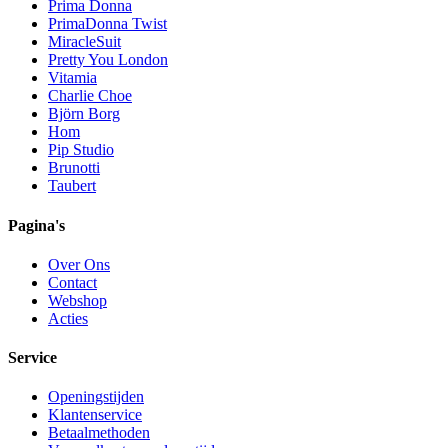
Prima Donna
PrimaDonna Twist
MiracleSuit
Pretty You London
Vitamia
Charlie Choe
Björn Borg
Hom
Pip Studio
Brunotti
Taubert
Pagina's
Over Ons
Contact
Webshop
Acties
Service
Openingstijden
Klantenservice
Betaalmethoden