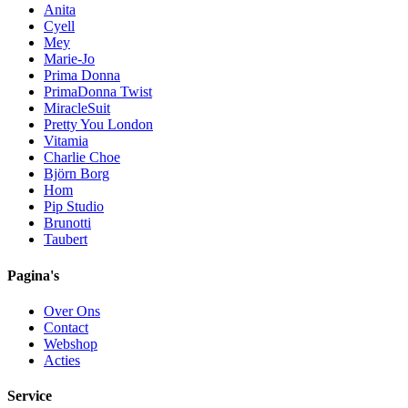
Anita
Cyell
Mey
Marie-Jo
Prima Donna
PrimaDonna Twist
MiracleSuit
Pretty You London
Vitamia
Charlie Choe
Björn Borg
Hom
Pip Studio
Brunotti
Taubert
Pagina's
Over Ons
Contact
Webshop
Acties
Service