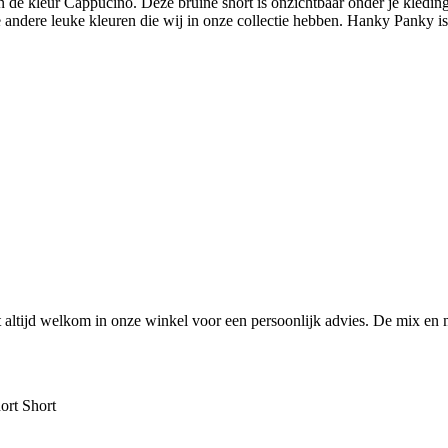
e kleur Cappucino. Deze bruine short is onzichtbaar onder je kleding e
e andere leuke kleuren die wij in onze collectie hebben. Hanky Panky is
ltijd welkom in onze winkel voor een persoonlijk advies. De mix en 