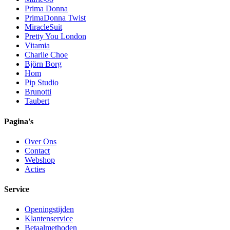
Prima Donna
PrimaDonna Twist
MiracleSuit
Pretty You London
Vitamia
Charlie Choe
Björn Borg
Hom
Pip Studio
Brunotti
Taubert
Pagina's
Over Ons
Contact
Webshop
Acties
Service
Openingstijden
Klantenservice
Betaalmethoden