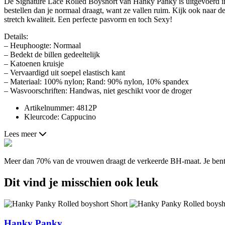
De Signature Lace Rolled Boyshort van Hanky Panky is uitgevoerd in d
bestellen dan je normaal draagt, want ze vallen ruim. Kijk ook naar d
stretch kwaliteit. Een perfecte pasvorm en toch Sexy!
Details:
– Heuphoogte: Normaal
– Bedekt de billen gedeeltelijk
– Katoenen kruisje
– Vervaardigd uit soepel elastisch kant
– Materiaal: 100% nylon; Rand: 90% nylon, 10% spandex
– Wasvoorschriften: Handwas, niet geschikt voor de droger
Artikelnummer: 4812P
Kleurcode: Cappucino
Lees meer
Meer dan 70% van de vrouwen draagt de verkeerde BH-maat. Je bent a
Dit vind je misschien ook leuk
Hanky Panky