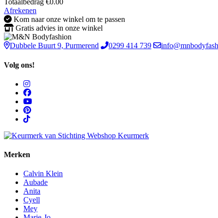
Totaalbedrag
€
0.00
Afrekenen
Kom naar onze winkel om te passen
Gratis advies in onze winkel
Dubbele Buurt 9, Purmerend
0299 414 739
info@mnbodyfash
Volg ons!
Merken
Calvin Klein
Aubade
Anita
Cyell
Mey
Marie-Jo