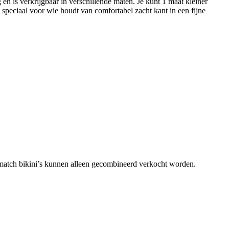
n is verkrijgbaar in verschillende maten. Je kunt 1 maat kleiner
 speciaal voor wie houdt van comfortabel zacht kant in een fijne
match bikini’s kunnen alleen gecombineerd verkocht worden.