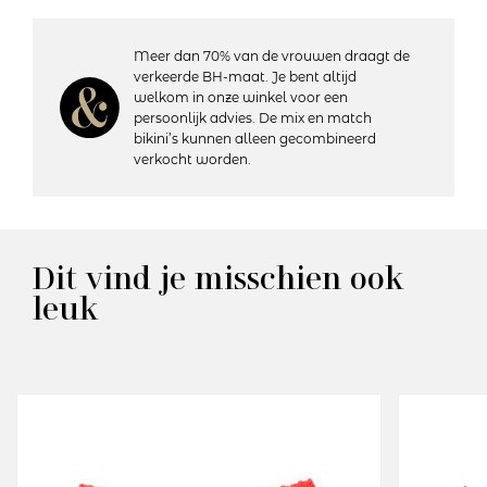
je normaal draagt, want ze vallen ruim. Kijk ook naar de
andere leuke kleuren die wij in onze collectie hebben.
Hanky Panky is speciaal voor wie houdt van comfortabel
Meer dan 70% van de vrouwen draagt de
zacht kant in een fijne stretch kwaliteit. Een perfecte
verkeerde BH-maat. Je bent altijd
pasvorm en toch Sexy!
welkom in onze winkel voor een
persoonlijk advies. De mix en match
bikini’s kunnen alleen gecombineerd
Details:
verkocht worden.
– Heuphoogte: Normaal
– Bedekt de billen gedeeltelijk
– Katoenen kruisje
– Vervaardigd uit soepel elastisch kant
– Materiaal: 100% nylon; Rand: 90% nylon, 10% spandex
Dit vind je misschien ook
– Wasvoorschriften: Handwas, niet geschikt voor de droger
leuk
Artikelnummer: 4812P
Kleurcode: Deep Dive