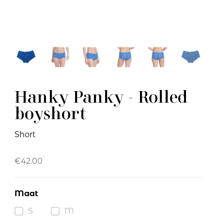
Hanky Panky - Rolled
boyshort
Short
€
42.00
Maat
S
M