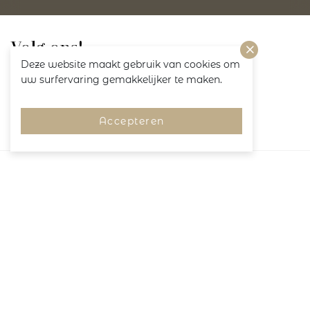
Volg ons!
Deze website maakt gebruik van cookies om
uw surfervaring gemakkelijker te maken.
Accepteren
Merken
Pagina's
Service
Copyright 2026
M&N Bodyfashion
Algemene voorwaarden