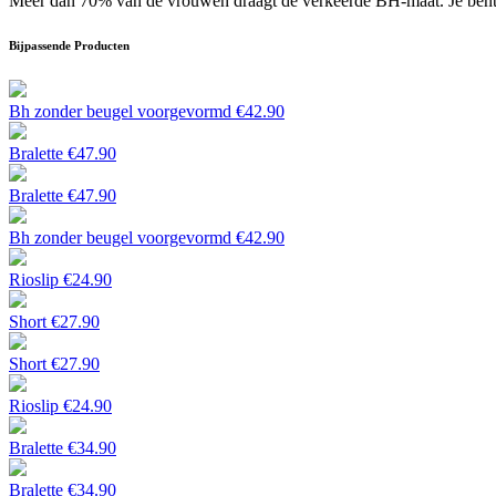
Meer dan 70% van de vrouwen draagt de verkeerde BH-maat. Je bent a
Bijpassende Producten
Bh zonder beugel voorgevormd
€
42.90
Bralette
€
47.90
Bralette
€
47.90
Bh zonder beugel voorgevormd
€
42.90
Rioslip
€
24.90
Short
€
27.90
Short
€
27.90
Rioslip
€
24.90
Bralette
€
34.90
Bralette
€
34.90