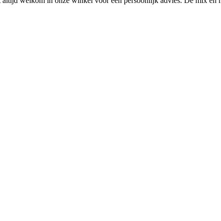
ltijd welkom in onze winkel voor een persoonlijk advies. De mix en 