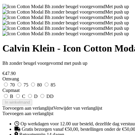
Calvin Klein - Icon Cotton Mod
Bh zonder beugel voorgevormd met push up
€
47.90
Omvang
70
75
80
85
Cupmaat
B
C
D
DD
In winkelmand
Toevoegen aan verlanglijst
Verwijder van verlanglijst
Toevoegen aan verlanglijst
Op werkdagen voor 12.00 uur besteld, dezelfde dag verstuu
Gratis bezorgen vanaf €50,00, bestellingen onder de €50,00 
Retourtermijn 14 dagen