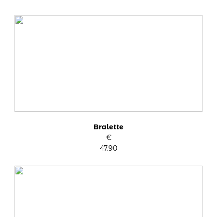
Bralette
€
47.90