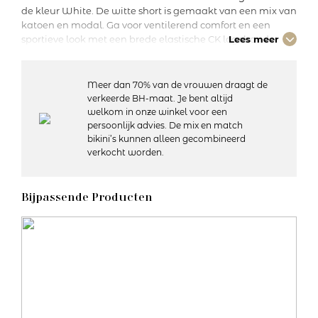
de kleur White. De witte short is gemaakt van een mix van
katoen en modal. Ga voor ventilerend comfort en een
sportieve look met een brede elastische CK logoband.
Lees meer
Deze Sporty touch short is een absolute must-have!
Meer dan 70% van de vrouwen draagt de
Details:
verkeerde BH-maat. Je bent altijd
– Heuphoogte: Normaal
welkom in onze winkel voor een
– Bedekt de billen gedeeltelijk
persoonlijk advies. De mix en match
– Katoenen kruisje
bikini’s kunnen alleen gecombineerd
– Brede elastische tailleband met CK logo
verkocht worden.
– Afgewerkt met platte naden
– Materiaal: 53% katoen, 35% modal, 12% elastaan
– Wasvoorschriften: 30 graden machinewas, in de droger
Bijpassende Producten
op gereduceerde temperatuur
Artikelnummer: LV00QF8527
Kleurcode: 100