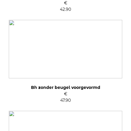
€
42.90
Bh zonder beugel voorgevormd
€
47.90