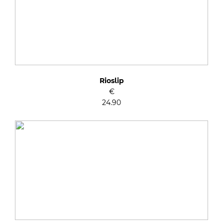
Rioslip
€
24.90