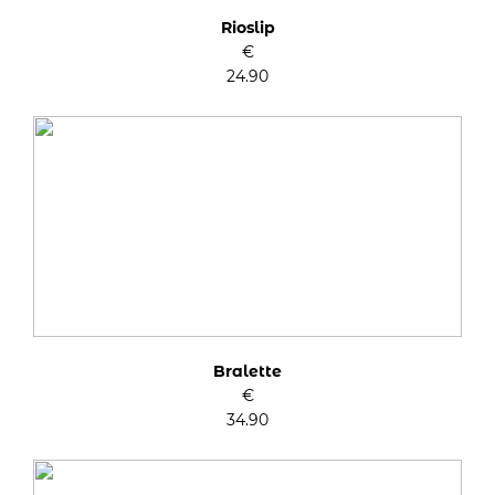
Rioslip
€
24.90
Bralette
€
34.90