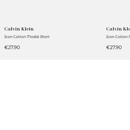
Calvin Klein
Calvin Kl
Icon Cotton Modal Short
Icon Cotton 
€27.90
€27.90