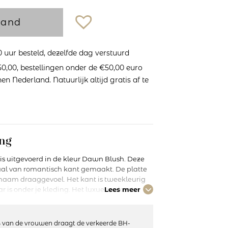
mand
uur besteld, dezelfde dag verstuurd
0,00, bestellingen onder de €50,00 euro
n Nederland. Natuurlijk altijd gratis af te
ng
is uitgevoerd in de kleur Dawn Blush. Deze
maal van romantisch kant gemaakt. De platte
aam draaggevoel. Het kant is tweekleurig
r is onder je kleding. Het luxueuze kant
Lees meer
bijzonder. Stralende stoffen met satijnlook
zonder elegante look. Combineer deze hipster
urious serie om je set compleet te maken.
 van de vrouwen draagt de verkeerde BH-