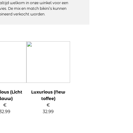
akvolle snitten en prachtige kleuren
altijd welkom in onze winkel voor een
omen die net zo uniek zijn als jijzelf!
vies. De mix en match bikini’s kunnen
ineerd verkocht worden.
3% elastaan
t geschikt voor de droger
ious (Licht
Luxurious (New
lauw)
toffee)
€
€
32.99
32.99