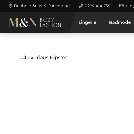
Dubbele Buurt 9, Purmerend
0299 414 739
inf
Lingerie
Badmode