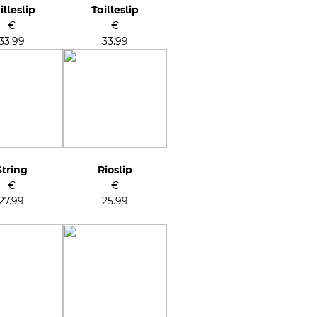
illeslip
Tailleslip
€
€
33.99
33.99
String
Rioslip
€
€
27.99
25.99