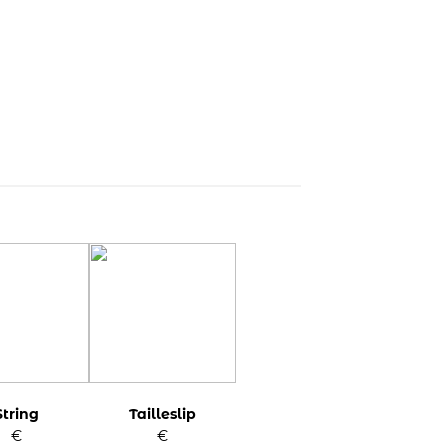
String
Tailleslip
€
€