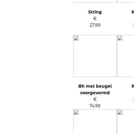
String
R
€
27.99
Bh met beugel
R
voorgevormd
€
74.99