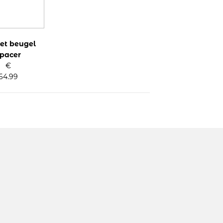
et beugel
pacer
€
64.99