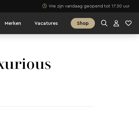
We zijn vandaag geopend tot 17:30 uur
Merken
Vacatures
Shop
xurious