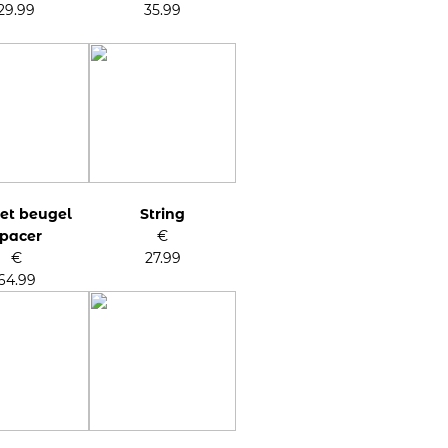
29.99
35.99
et beugel
String
pacer
€
€
27.99
64.99