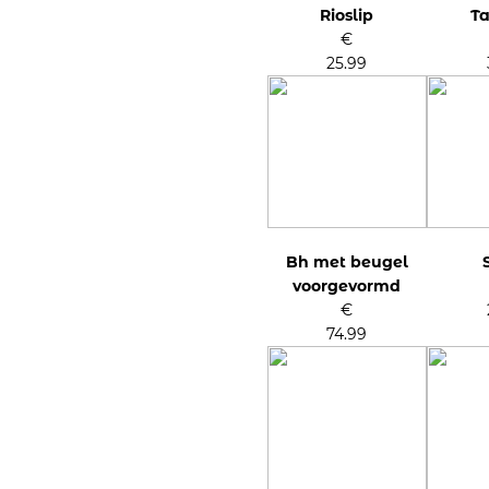
Rioslip
Ta
€
25.99
Bh met beugel
voorgevormd
€
74.99