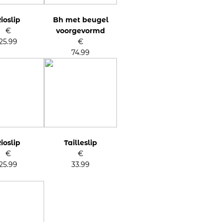
ioslip
Bh met beugel
€
voorgevormd
25.99
€
74.99
ioslip
Tailleslip
€
€
25.99
33.99