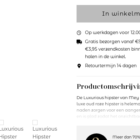
In winkel
Op werkdagen voor 12.00 
Gratis bezorgen vanaf €5
€3,95 verzendkosten binne
halen in de winkel.
Retourtermijn 14 dagen
Productomschrijvi
De Luxurious hipster van Mey 
luxe oud roze hipster is hele
naden zorgen voor een aangen
en is glad zodat het onzichtbaa
maakt de Luxurious-serie echt 
zorgen bovendien voor een bij
met de andere items uit de Lux
Meer dan 70%