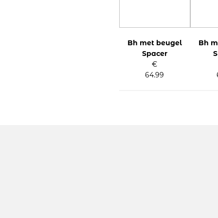
Bh met beugel
Bh m
Spacer
S
€
64.99