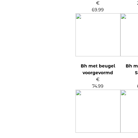
€
69.99
Bh met beugel
Bh m
voorgevormd
S
€
74.99