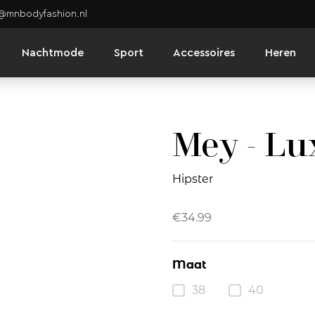
o@mnbodyfashion.nl
Nachtmode
Sport
Accessoires
Heren
Mey - Lu
Hipster
€
34.99
Maat
38
40