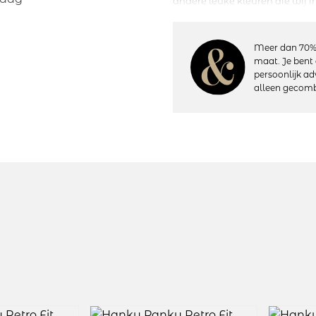
andere leuke kleuren die wij i
speciaal voor wie houdt van co
kwaliteit. Een perfecte pasvor
Meer dan 70%
maat. Je bent 
Details:
persoonlijk ad
– Heuphoogte: Normaal
alleen gecomb
– Bedekt de billen gedeeltelijk
– Katoenen kruisje
– Vervaardigd uit soepel elasti
– Materiaal: 100% nylon; Rand
– Wasvoorschriften: Handwas, 
Artikelnummer: 4911P
Kleurcode: Black