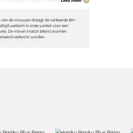
n onze collectie hebben. Hanky Panky is
Lees meer
mfortabel zacht kant in een fijne stretch
m en toch Sexy!
 van de vrouwen draagt de verkeerde BH-
altijd welkom in onze winkel voor een
vies. De mix en match bikini’s kunnen
ineerd verkocht worden.
sch kant
: 90% nylon, 10% spandex
niet geschikt voor de droger