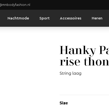
o@mnbodyfashion.nl
Nachtmode
Sport
Accessoires
Heren
Hanky P
rise tho
String laag
Size