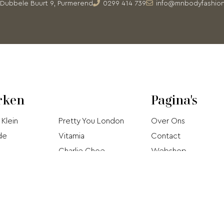
Dubbele Buurt 9, Purmerend
0299 414 739
info@mnbodyfashion
rken
Pagina's
 Klein
Pretty You London
Over Ons
de
Vitamia
Contact
Charlie Choe
Webshop
Björn Borg
Acties
Hom
Jo
Pip Studio
 Donna
Brunotti