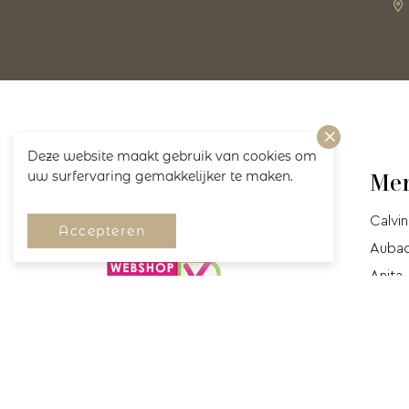
Deze website maakt gebruik van cookies om
uw surfervaring gemakkelijker te maken.
Volg ons!
Me
Calvin
Accepteren
Auba
Anita
Cyell
Mey
Marie-
Prima