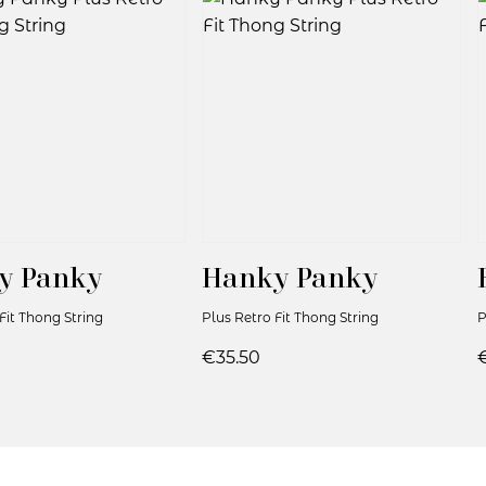
y Panky
Hanky Panky
Fit Thong String
Plus Retro Fit Thong String
P
€35.50