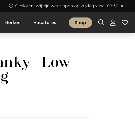
Gesloten. Wij zijn weer open op vrijdag vanaf 09:30 uur
Merken
Vacatures
Shop
anky - Low
ng