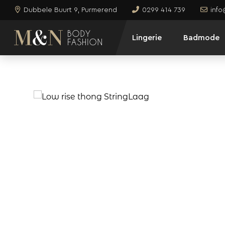
Dubbele Buurt 9, Purmerend
0299 414 739
inf
Lingerie
Badmode