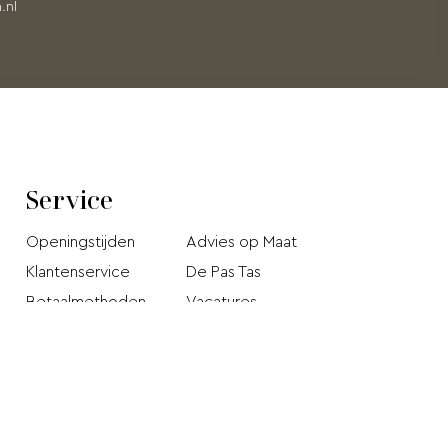
.nl
Service
Openingstijden
Advies op Maat
Klantenservice
De Pas Tas
Betaalmethoden
Vacatures
Verzendkosten en
Privacy Policy
levertijd
Stichting Webshop
Retourneren
Keurmerk
Klachten pagina
Disclaimer