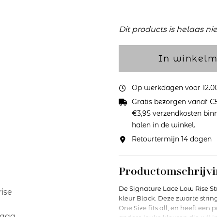
Dit products is helaas ni
In winkel
Op werkdagen voor 12.00 
Gratis bezorgen vanaf €5
€3,95 verzendkosten binne
halen in de winkel.
Retourtermijn 14 dagen
Productomschrijvi
De Signature Lace Low Rise St
kleur Black. Deze zwarte string
One Size fits all, en heeft een 