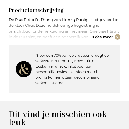
Productomschrijving
De Plus Retro Fit Thong van Hanky Panky is uitgevoerd in
de kleur Chai. Deze huidskleurige hoge string is
onzichtbaar onder je kleding en het is een One Size fits all
in de Plus size, en heeft een pasbereik van XL t/m XXL.
Lees meer
Deze string valt wat hoger op de heupen en is daarom
perfect om een klein buikje te verdoezelen. Kijk ook naar
de andere leuke kleuren die wij in onze collectie hebben.
Meer dan 70% van de vrouwen draagt de
Hanky Panky is speciaal voor wie houdt van comfortabel
verkeerde BH-maat. Je bent altijd
zacht kant in een fijne stretch kwaliteit. Een perfecte
welkom in onze winkel voor een
pasvorm en toch Sexy!
persoonlijk advies. De mix en match
bikini’s kunnen alleen gecombineerd
verkocht worden.
Details:
– Heuphoogte: Hoog
– Bedekt de billen gedeeltelijk
– Katoenen kruisje
– Vervaardigd uit soepel elastisch kant
Dit vind je misschien ook
– Materiaal: 100% nylon; Rand: 90% nylon, 10% spandex
leuk
– Wasvoorschriften: Handwas, niet geschikt voor de droger