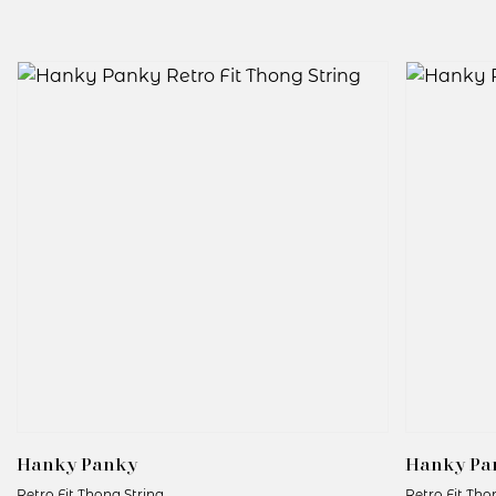
Artikelnummer: 9K1926X
Kleurcode: Chai
Hanky Panky
Hanky Pa
Retro Fit Thong String
Retro Fit Tho