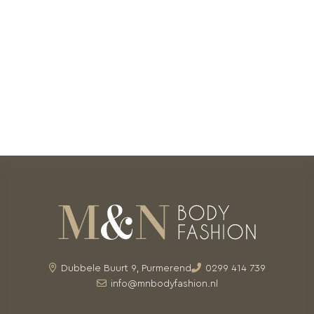
Dubbele Buurt 9, Purmerend
0299 414 739
info@mnbodyfashion.nl