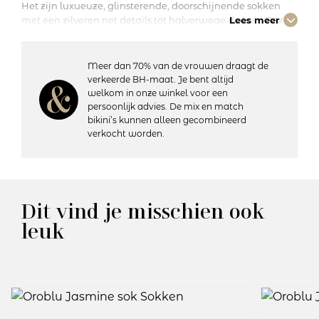
Het zijn luxueuze, glinsterende, doorschijnende sokken
met een zilveren net details tot halverwege de kuit. Deze
Lees meer
zeer modieuze sokken zijn gemaakt om je look te laten
schitteren.
Meer dan 70% van de vrouwen draagt de
verkeerde BH-maat. Je bent altijd
Details:
welkom in onze winkel voor een
– Dikte: 20 denier
persoonlijk advies. De mix en match
– Losvallende kniekous
bikini’s kunnen alleen gecombineerd
– Glitter detail
verkocht worden.
– Samenstelling: 82% polyamide, 9% metaal, 9% elastaan
– Wasvoorschrift: Handwas, niet geschikt voor de droger
Artikelnummer: VOBC68275
Dit vind je misschien ook
Kleurcode: X75
leuk