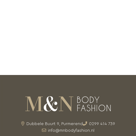
Dubbele Buurt 9, Purmerend
0299 414 739
info@mnbodyfashion.nl