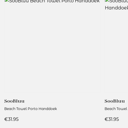
Artikelnummer:
Kleurcode: Hippo
SooBluu
SooBluu
Beach Towel Porto Handdoek
Beach Towel
€31.95
€31.95