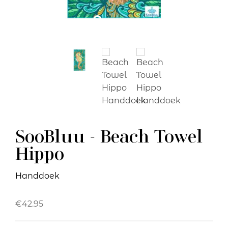
SooBluu - Beach Towel
Hippo
Handdoek
€
42.95