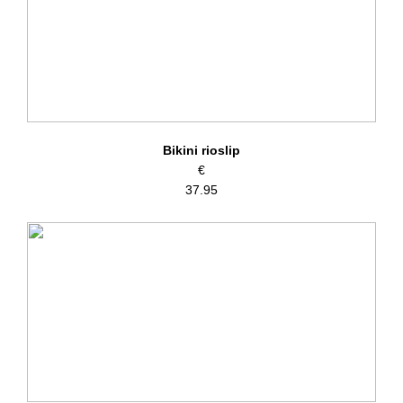
Bikini rioslip
€
37.95