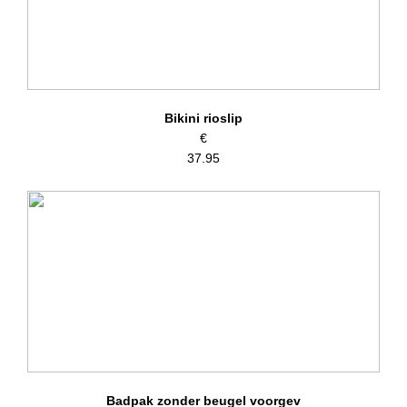
Bikini rioslip
€
37.95
Badpak zonder beugel voorgev