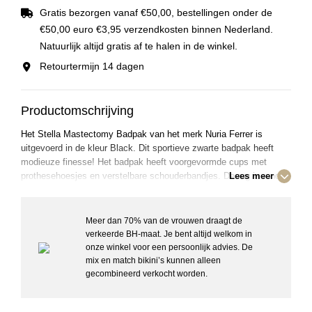
Gratis bezorgen vanaf €50,00, bestellingen onder de
€50,00 euro €3,95 verzendkosten binnen Nederland.
Natuurlijk altijd gratis af te halen in de winkel.
Retourtermijn 14 dagen
Productomschrijving
Het Stella Mastectomy Badpak van het merk Nuria Ferrer is
uitgevoerd in de kleur Black. Dit sportieve zwarte badpak heeft
modieuze finesse! Het badpak heeft voorgevormde cups met
prothesehoesjes en verstelbare schouderbandjes. De rug is rond
Lees meer
en laag uitgesneden. Je voelt je mooi en zelfverzekerd in dit
elegante badpak!
Meer dan 70% van de vrouwen draagt de
verkeerde BH-maat. Je bent altijd welkom in
Details:
onze winkel voor een persoonlijk advies. De
– Voorgevormd
mix en match bikini’s kunnen alleen
– Geen beugel
gecombineerd verkocht worden.
– Prothesehoesjes aan beide kanten
– Schouderbandjes: Recht
– Materiaal: 80% polyamide, 20% elastaan