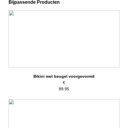
Bijpassende Producten
– Wasvoorschriften: Handwas, niet geschikt voor de droger
Artikelnummer: 257
Kleurcode: 04
Bikini met beugel voorgevormd
€
89.95