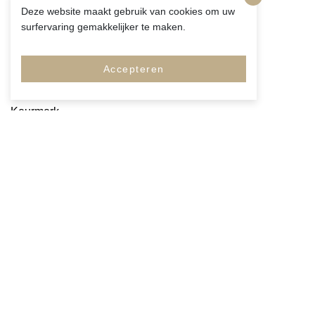
Deze website maakt gebruik van cookies om uw
surfervaring gemakkelijker te maken.
Accepteren
Merken
Pagina's
Service
Copyright 2026
M&N Bodyfashion
Algemene voorwaarden