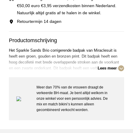
€50,00 euro €3,95 verzendkosten binnen Nederland.
Natuurlijk altijd gratis af te halen in de winkel.
Retourtermijn 14 dagen
Productomschrijving
Het Sparkle Sands Brio corrigerende badpak van Miraclesuit is
heeft een groen, gouden en bronzen print. Dit badpak heeft een
hoog decolleté met brede overlappende stroken aan de voorkant
en een zwarte onderkant. Dit badpak heeft een verborgen beugel.
Lees meer
Een Miraclesuit-badpak vormt op een comfortabele manier naar
het lichaam, Door de speciaal voor Miraclesuit ontwikkelde stof
Miratex slankt het 3 keer zoveel af dan een ander badpak en het
Meer dan 70% van de vrouwen draagt de
verstevigt zonder je te beperken in je beweging. De Miratex neemt
verkeerde BH-maat. Je bent altijd welkom in
de eerste 15 minuten 50% minder water op waardoor het droger
onze winkel voor een persoonlijk advies. De
blijft en de chloorweerstand is hoog door de combinatie met extra
mix en match bikini’s kunnen alleen
lycra. Hierdoor is het badpak ook duurzaam. De stof is gedrapeerd
gecombineerd verkocht worden.
of gerimpeld waardoor het accent niet op de buik, maar op de taille
of decolleté komt te liggen. Daarmee voelt een vrouw in een
Miraclesuit-badpak zich vaak mooier en zelfverzekerder. Door de