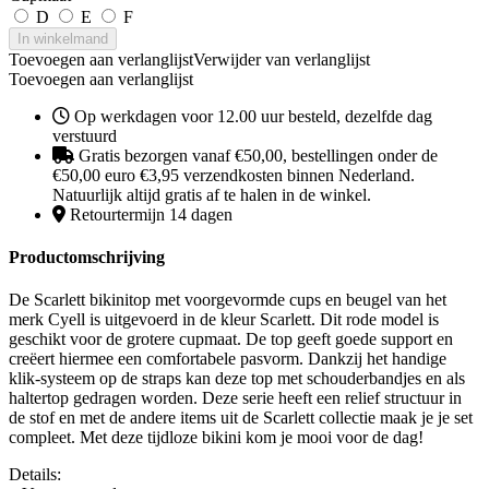
D
E
F
In winkelmand
Toevoegen aan verlanglijst
Verwijder van verlanglijst
Toevoegen aan verlanglijst
Op werkdagen voor 12.00 uur besteld, dezelfde dag
verstuurd
Gratis bezorgen vanaf €50,00, bestellingen onder de
€50,00 euro €3,95 verzendkosten binnen Nederland.
Natuurlijk altijd gratis af te halen in de winkel.
Retourtermijn 14 dagen
Productomschrijving
De Scarlett bikinitop met voorgevormde cups en beugel van het
merk Cyell is uitgevoerd in de kleur Scarlett. Dit rode model is
geschikt voor de grotere cupmaat. De top geeft goede support en
creëert hiermee een comfortabele pasvorm. Dankzij het handige
klik-systeem op de straps kan deze top met schouderbandjes en als
haltertop gedragen worden. Deze serie heeft een relief structuur in
de stof en met de andere items uit de Scarlett collectie maak je je set
compleet. Met deze tijdloze bikini kom je mooi voor de dag!
Details: