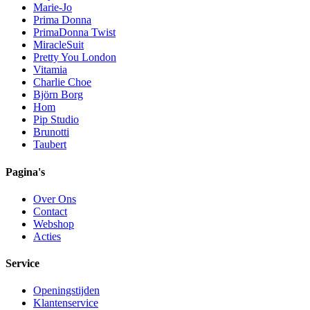
Marie-Jo
Prima Donna
PrimaDonna Twist
MiracleSuit
Pretty You London
Vitamia
Charlie Choe
Björn Borg
Hom
Pip Studio
Brunotti
Taubert
Pagina's
Over Ons
Contact
Webshop
Acties
Service
Openingstijden
Klantenservice