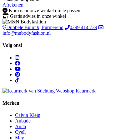
Afrekenen
Kom naar onze winkel om te passen
Gratis advies in onze winkel
Dubbele Buurt 9, Purmerend
0299 414 739
info@mnbodyfashion.nl
Volg ons!
Merken
Calvin Klein
Aubade
Anita
Cyell
Mey