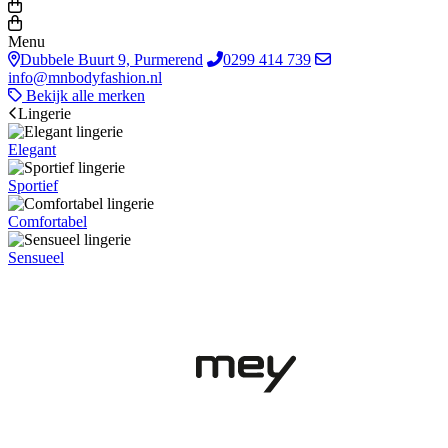
Menu
Dubbele Buurt 9, Purmerend
0299 414 739
info@mnbodyfashion.nl
Bekijk alle merken
Lingerie
Elegant
Sportief
Comfortabel
Sensueel