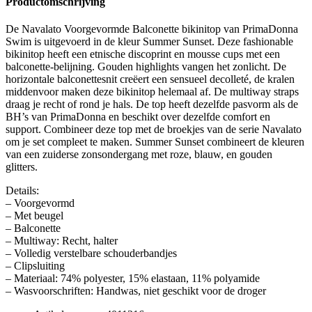
Productomschrijving
De Navalato Voorgevormde Balconette bikinitop van PrimaDonna
Swim is uitgevoerd in de kleur Summer Sunset. Deze fashionable
bikinitop heeft een etnische discoprint en mousse cups met een
balconette-belijning. Gouden highlights vangen het zonlicht. De
horizontale balconettesnit creëert een sensueel decolleté, de kralen
middenvoor maken deze bikinitop helemaal af. De multiway straps
draag je recht of rond je hals. De top heeft dezelfde pasvorm als de
BH’s van PrimaDonna en beschikt over dezelfde comfort en
support. Combineer deze top met de broekjes van de serie Navalato
om je set compleet te maken. Summer Sunset combineert de kleuren
van een zuiderse zonsondergang met roze, blauw, en gouden
glitters.
Details:
– Voorgevormd
– Met beugel
– Balconette
– Multiway: Recht, halter
– Volledig verstelbare schouderbandjes
– Clipsluiting
– Materiaal: 74% polyester, 15% elastaan, 11% polyamide
– Wasvoorschriften: Handwas, niet geschikt voor de droger