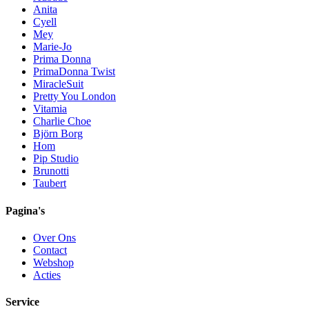
Anita
Cyell
Mey
Marie-Jo
Prima Donna
PrimaDonna Twist
MiracleSuit
Pretty You London
Vitamia
Charlie Choe
Björn Borg
Hom
Pip Studio
Brunotti
Taubert
Pagina's
Over Ons
Contact
Webshop
Acties
Service