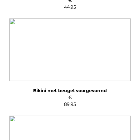
€
44.95
Bikini met beugel voorgevormd
€
89.95