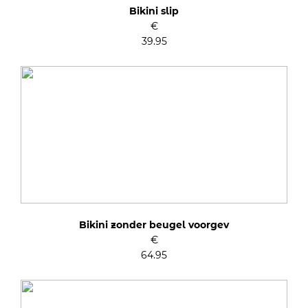
Bikini slip
€
39.95
Bikini zonder beugel voorgev
€
64.95