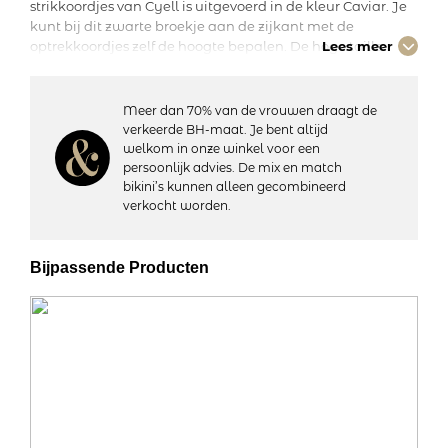
strikkoordjes van Cyell is uitgevoerd in de kleur Caviar. Je
kunt bij dit zwarte broekje aan de zijkant met de
optrekkoordjes zelf de hoogte bepalen. De hoge taille
Lees meer
camoufleert een eventueel buikje en het broekje is hoog
opgesneden, waardoor je benen langer lijken. Combineer
dit broekje met een bikinitop uit de Caviar collectie.
Meer dan 70% van de vrouwen draagt de
verkeerde BH-maat. Je bent altijd
welkom in onze winkel voor een
Details:
persoonlijk advies. De mix en match
– Heuphoogte: Hoog
bikini’s kunnen alleen gecombineerd
– Bedekt de billen gedeeltelijk
verkocht worden.
– Volledig gevoerd
– Verstelbare strikkoordjes
– Materiaal: 85% polyamide, 15% elastaan
Bijpassende Producten
– Wasvoorschriften: Handwas, niet geschikt voor de droger
Artikelnummer: 211A
Kleurcode: 937