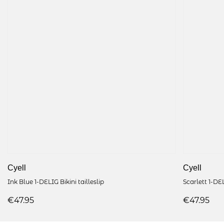
Cyell
Cyell
Ink Blue 1-DELIG Bikini tailleslip
Scarlett 1-DEL
€47.95
€47.95