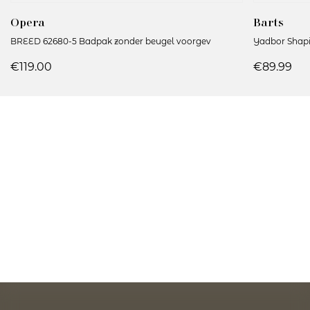
Opera
Barts
BREED 62680-5 Badpak zonder beugel voorgev
Yadbor Shapi
€119.00
€89.99