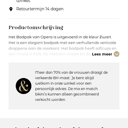
winkel.
Retourtermijn 14 dagen
Productomschrijving
Het Badpak van Opera is uitgevoerd in de kleur Zwart.
Het is een elegant badpak met een verhullende verticale
drapperie aan de voorkant. Het badpak heeft softcups en
een mooie V-hals. De metalen ringen bij de
Lees meer
schouderbanden geven het een tijdloze look.
Meer dan 70% van de vrouwen draagt de
Details:
verkeerde BH-maat. Je bent altijd
– Voorgevormde cups
welkom in onze winkel voor een
– Zonder beugels
persoonlijk advies. De mix en match
– Rondom gevoerd
bikini’s kunnen alleen gecombineerd
– Verstelbare schouderbanden
verkocht worden.
– Materiaal: 72% polyamide, 28% elastaan
– Wasvoorschriften: Handwas, niet in de droger
Artikelnummer: 62680