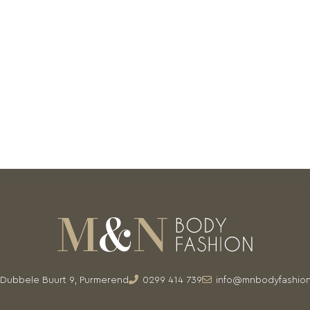
Dubbele Buurt 9, Purmerend
0299 414 739
info@mnbodyfashion