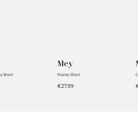
Mey
ts Short
Points Short
C
€27.99