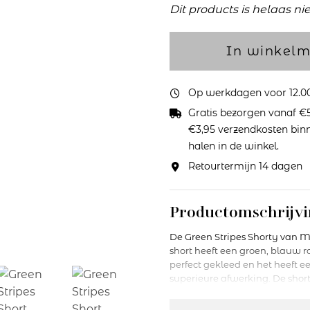
Dit products is helaas ni
In winkel
Op werkdagen voor 12.00 
Gratis bezorgen vanaf €5
€3,95 verzendkosten binne
halen in de winkel.
Retourtermijn 14 dagen
Productomschrijvi
De Green Stripes Shorty van M
short heeft een groen, blauw ro
perfect gekleed en het heeft 
superieure afwerking. De short 
omwonden tailleband. Dankzij
afwerking heeft deze shorty v