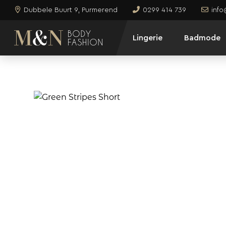
Dubbele Buurt 9, Purmerend
0299 414 739
inf
Lingerie
Badmode