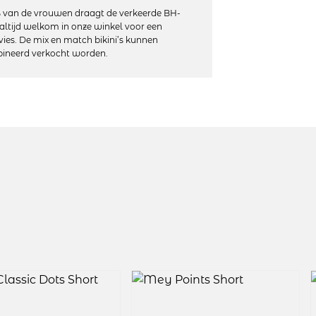
ek voldoet aan de Standard 100 van Oeko-
 van de vrouwen draagt de verkeerde BH-
 textiel dat is getest op schadelijke stoffen.
altijd welkom in onze winkel voor een
vies. De mix en match bikini’s kunnen
ineerd verkocht worden.
nd
nopeningen
lastaan
 machinewas, niet in de droger