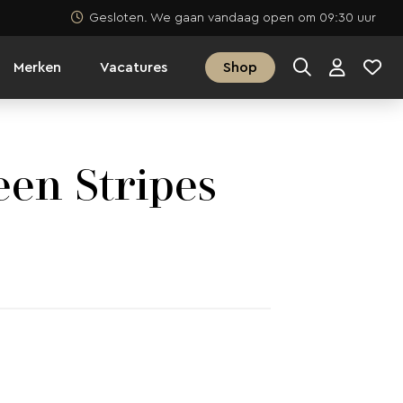
Gesloten. We gaan vandaag open om 09:30 uur
Merken
Vacatures
Shop
een Stripes