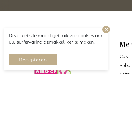
Deze website maakt gebruik van cookies om
uw surfervaring gemakkelijker te maken.
Volg ons!
Me
Calvin
Accepteren
Auba
Anita
Cyell
Mey
Marie-
Prima
Prima
Miracl