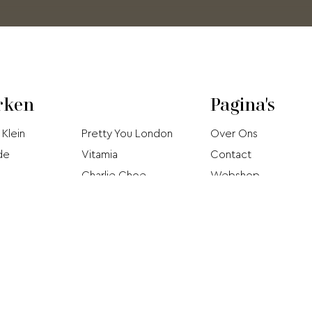
rken
Pagina's
 Klein
Pretty You London
Over Ons
de
Vitamia
Contact
Charlie Choe
Webshop
Björn Borg
Acties
Hom
Jo
Pip Studio
 Donna
Brunotti
Donna Twist
Taubert
eSuit