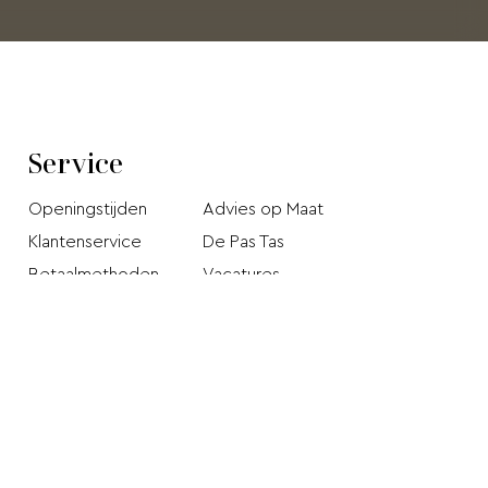
Service
Openingstijden
Advies op Maat
Klantenservice
De Pas Tas
Betaalmethoden
Vacatures
Verzendkosten en
Privacy Policy
levertijd
Stichting Webshop
Retourneren
Keurmerk
Klachten pagina
Disclaimer