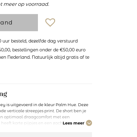
et meer op voorraad.
mand
uur besteld, dezelfde dag verstuurd
0,00, bestellingen onder de €50,00 euro
n Nederland. Natuurlijk altijd gratis af te
ng
ey is uitgevoerd in de kleur Palm Hue. Deze
de verticale streepjes print. De short ben je
een optimaal draagcomfort met een
heeft korte pijpjes en een zachte, met stof
Lees meer
 een perfecte materiaalmix en de beste
eel te bieden en voldoet ze gegarandeerd aan