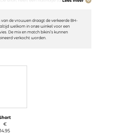
e short heeft een halfhoge taille en
Lees meer
l gevoerd voorstuk. De short is afgewerkt met
tte letters van zachte microvezelstof voor
 van de vrouwen draagt de verkeerde BH-
altijd welkom in onze winkel voor een
vies. De mix en match bikini’s kunnen
ineerd verkocht worden.
 pijpen
leband van microvezelstof
lastaan
n machinewas, in de droger op gereduceerde
Short
€
14.95