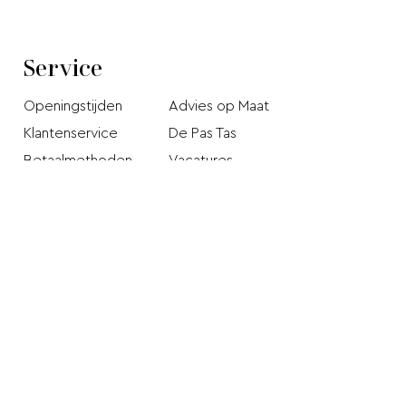
Service
Openingstijden
Advies op Maat
Klantenservice
De Pas Tas
Betaalmethoden
Vacatures
Verzendkosten en
Privacy Policy
levertijd
Stichting Webshop
Retourneren
Keurmerk
Klachten pagina
Disclaimer