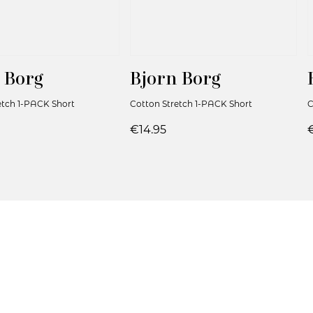
 Borg
Bjorn Borg
etch 1-PACK Short
Cotton Stretch 1-PACK Short
C
€14.95