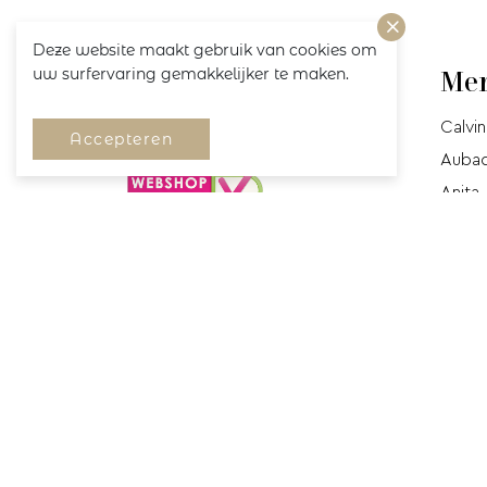
Deze website maakt gebruik van cookies om
uw surfervaring gemakkelijker te maken.
Volg ons!
Me
Calvin
Accepteren
Auba
Anita
Cyell
Mey
Marie-
Prima
Prima
Miracl