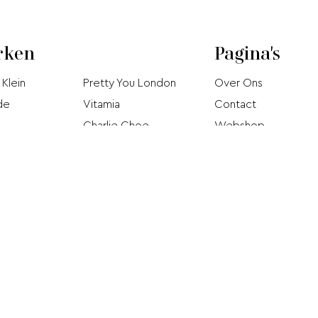
rken
Pagina's
 Klein
Pretty You London
Over Ons
de
Vitamia
Contact
Charlie Choe
Webshop
Björn Borg
Acties
Hom
Jo
Pip Studio
 Donna
Brunotti
Donna Twist
Taubert
eSuit