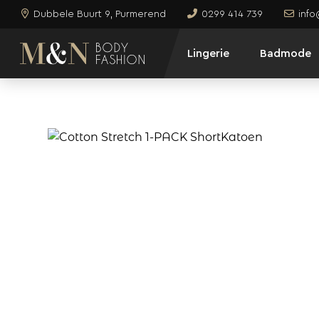
Dubbele Buurt 9, Purmerend
0299 414 739
inf
Lingerie
Badmode