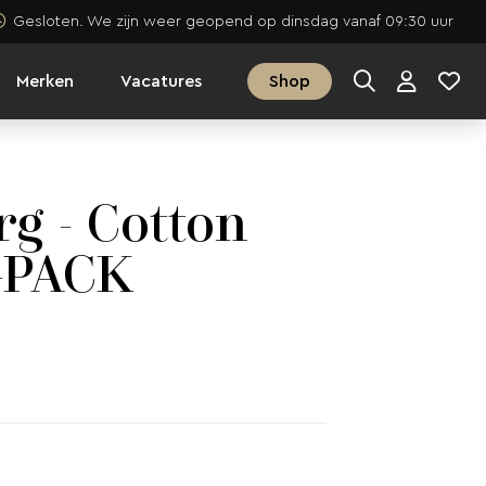
Gesloten. We zijn weer geopend op dinsdag vanaf 09:30 uur
Merken
Vacatures
Shop
rg - Cotton
1-PACK