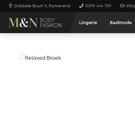
Dubbele Buurt 9, Purmerend
0299 414 739
inf
Lingerie
Badmode