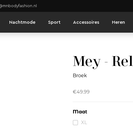
o@mnbodyfashion.nl
Nachtmode
Sport
Accessoires
Heren
Mey - Re
Broek
€
49.99
Maat
XL