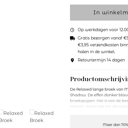
In winkel
Op werkdagen voor 12.00 
Gratis bezorgen vanaf €5
€3,95 verzendkosten binne
halen in de winkel.
Retourtermijn 14 dagen
Productomschrijvi
De Relaxed lange broek van Me
Shadow. De effen donker blauw
broekspijpen. Het is van de bes
relaxen, maar ook om als casual
onderdeel van het Mey Night
elkaar kunt mixen en matchen. 
favoriete kledingstukken voor 
Meer dan 70%