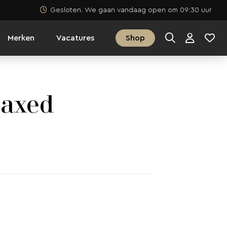
Gesloten. We gaan vandaag open om 09:30 uur
Merken
Vacatures
Shop
laxed