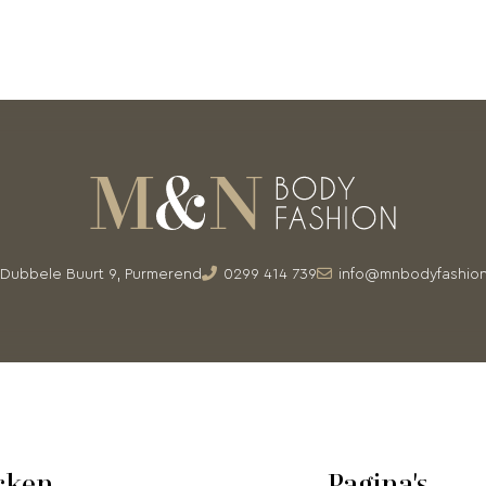
Dubbele Buurt 9, Purmerend
0299 414 739
info@mnbodyfashion
rken
Pagina's