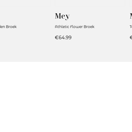
Mey
den Broek
Athletic Flower Broek
T
€64.99