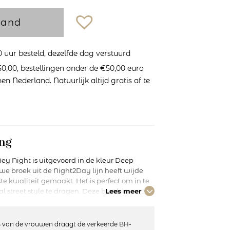
mand
uur besteld, dezelfde dag verstuurd
0,00, bestellingen onder de €50,00 euro
n Nederland. Natuurlijk altijd gratis af te
ng
y Night is uitgevoerd in de kleur Deep
e broek uit de Night2Day lijn heeft wijde
te kwaliteit gemaakt. Het is perfect om in te
 street style te dragen. Deze broek is
Lees meer
2Day programma waarbij je de items met
Ze zijn heerlijk om te relaxen en zijn
iedere dag!
 van de vrouwen draagt de verkeerde BH-