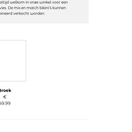
altijd welkom in onze winkel voor een
vies. De mix en match bikini’s kunnen
ineerd verkocht worden.
lastaan
 machinewas, niet geschikt voor de droger
Broek
€
49.99