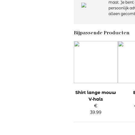
maat. Je bent 
persoonlijk ad
Details:
alleen gecomb
– Broeklengte: Lang
– Wijde broekspijpen
– Elastische tailleband
Bijpassende Producten
– Materiaal: 95% katoen, 5% e
– Wasvoorschriften: 40 graden
Artikelnummer: 1220040
Kleurcode: 895
Shirt lange mouw
V-hals
€
39.99