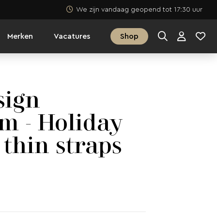
We zijn vandaag geopend tot 17:30 uur
Merken
Vacatures
Shop
sign
m - Holiday
 thin straps