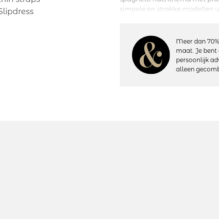
simpele en strakke modellen ui
aansprekende kwaliteit maar t
zijn door toevoeging van klei
kimono uit de Pearl collectie.
Meer dan 70%
maat. Je bent 
persoonlijk ad
Details:
alleen gecomb
– Spaghetti schouderbandjes
– Schouderbandjes: Recht
– Schouderbandjes: Geheel ver
– Lengte: op de knie
– Materiaal: 96% modal, 4% el
– Wasvoorschriften: 30 graden
Artikelnummer: HN1020
Kleurcode: Black