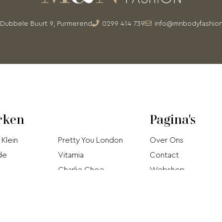
Dubbele Buurt 9, Purmerend
0299 414 739
info@mnbodyfashion
rken
Pagina's
 Klein
Pretty You London
Over Ons
de
Vitamia
Contact
Charlie Choe
Webshop
Björn Borg
Acties
Hom
Jo
Pip Studio