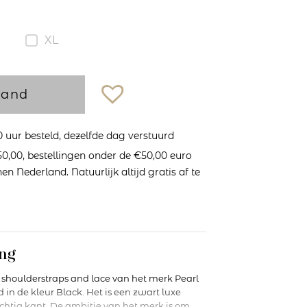
XL
mand
uur besteld, dezelfde dag verstuurd
0,00, bestellingen onder de €50,00 euro
n Nederland. Natuurlijk altijd gratis af te
ng
 shoulderstraps and lace van het merk Pearl
 in de kleur Black. Het is een zwart luxe
htig kant. De ambitie van het merk is om