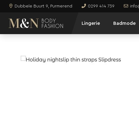
Dubbele Buurt 9, Purmerend
0299 414 739
inf
Lingerie
Badmode