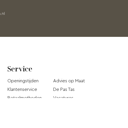
.nl
Service
Openingstijden
Advies op Maat
Klantenservice
De Pas Tas
Betaalmethoden
Vacatures
Verzendkosten en
Privacy Policy
levertijd
Stichting Webshop
Retourneren
Keurmerk