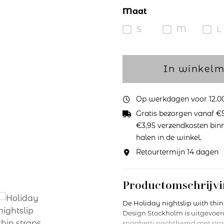
Maat
S
M
L
In winkel
Op werkdagen voor 12.00 
Gratis bezorgen vanaf €5
€3,95 verzendkosten binne
halen in de winkel.
Retourtermijn 14 dagen
Productomschrijvi
De Holiday nightslip with thin
Design Stockholm is uitgevoerd
spaghetti nachthemd met prac