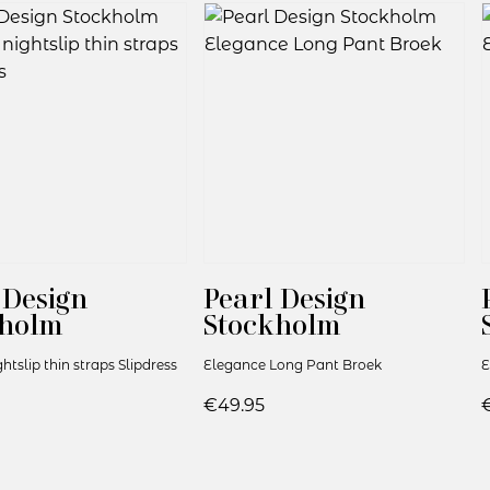
 Design
Pearl Design
kholm
Stockholm
htslip thin straps Slipdress
Elegance Long Pant Broek
E
€49.95