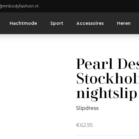
o@mnbodyfashion.nl
Nachtmode
Sport
Accessoires
Heren
Pearl De
Stockhol
nightslip
Slipdress
€
62.95