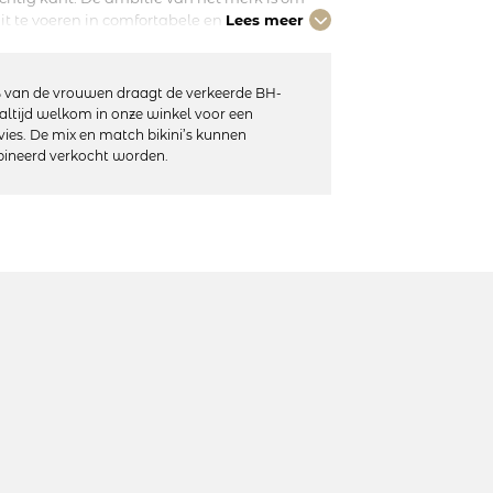
t te voeren in comfortabele en
Lees meer
och tegelijkertijd vrouwelijk en modern te
ne details. Combineer dit nachthemd met de
 van de vrouwen draagt de verkeerde BH-
altijd welkom in onze winkel voor een
vies. De mix en match bikini’s kunnen
ineerd verkocht worden.
stelbaar
astan
 machinewas, niet in de droger