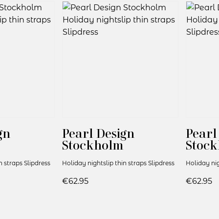
gn
Pearl Design
Pearl
Stockholm
Stoc
n straps Slipdress
Holiday nightslip thin straps Slipdress
Holiday nig
€62.95
€62.95