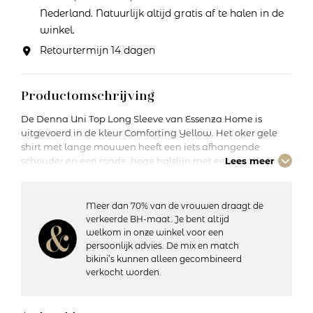
Nederland. Natuurlijk altijd gratis af te halen in de
winkel.
Retourtermijn 14 dagen
Productomschrijving
De Denna Uni Top Long Sleeve van Essenza Home is
uitgevoerd in de kleur Comforting Yellow. Het oker gele
shirt met lange mouwen heeft een iets afhangende
schouder en een ronde, hoge halslijn met een smalle bies.
Lees meer
De top valt op de heupen en heeft een relaxed fit,
waardoor hij perfect is voor een casual en comfortabele
look. Deze stof is gemaakt van EcoVero viscose en elastaan.
Meer dan 70% van de vrouwen draagt de
EcoVero viscose staat bekend om zijn zachtheid en
verkeerde BH-maat. Je bent altijd
zijdeachtige glans, wat zorgt voor een verfijnde
welkom in onze winkel voor een
uitstraling. Het is een duurzame variant van viscose,
persoonlijk advies. De mix en match
afkomstig van gecertificeerde hernieuwbare houtbronnen
bikini’s kunnen alleen gecombineerd
en geproduceerd met een lagere milieubelasting. De
verkocht worden.
toevoeging van elastaan geeft het materiaal extra
elasticiteit, waardoor het comfortabel meebeweegt met