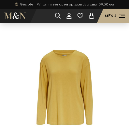
Gesloten. Wij zijn weer open op zaterdag vanaf 09:30 uur
MENU